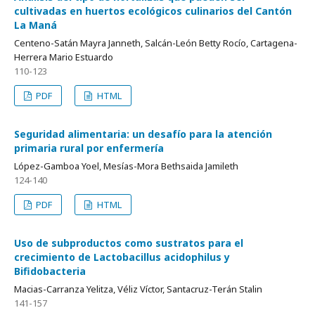
cultivadas en huertos ecológicos culinarios del Cantón
La Maná
Centeno-Satán Mayra Janneth, Salcán-León Betty Rocío, Cartagena-
Herrera Mario Estuardo
110-123
PDF
HTML
Seguridad alimentaria: un desafío para la atención
primaria rural por enfermería
López-Gamboa Yoel, Mesías-Mora Bethsaida Jamileth
124-140
PDF
HTML
Uso de subproductos como sustratos para el
crecimiento de Lactobacillus acidophilus y
Bifidobacteria
Macias-Carranza Yelitza, Véliz Víctor, Santacruz-Terán Stalin
141-157