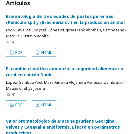
Artículos
Bromatología de tres edades de pastos perennes
(Panicum sp.) y (Brachiaria cv.) en la producción animal
Loor-Cevallos Eric José, López-Yugcha Frank Abrahan, Campozano-
Marcillo Gustavo Adolfo
1-14
PDF
HTML
El cambio climático amenaza la seguridad alimentaria
rural en cantón Daule
López-Gamboa Yoel, Maza-Guerra Alejandra Vanessa, Zambrano-
Macias Cinthya Josefa
15-41
PDF
HTML
Valor bromatológico de Mucuna pruriens Georgina
velvet y Canavalia ensiformis. Efecto en parámetros
productivos