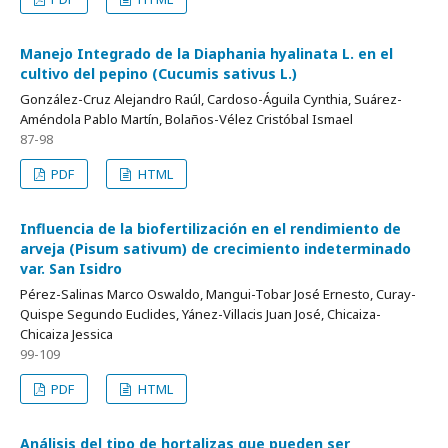
Manejo Integrado de la Diaphania hyalinata L. en el
cultivo del pepino (Cucumis sativus L.)
González-Cruz Alejandro Raúl, Cardoso-Águila Cynthia, Suárez-
Améndola Pablo Martín, Bolaños-Vélez Cristóbal Ismael
87-98
PDF
HTML
Influencia de la biofertilización en el rendimiento de
arveja (Pisum sativum) de crecimiento indeterminado
var. San Isidro
Pérez-Salinas Marco Oswaldo, Mangui-Tobar José Ernesto, Curay-
Quispe Segundo Euclides, Yánez-Villacis Juan José, Chicaiza-
Chicaiza Jessica
99-109
PDF
HTML
Análisis del tipo de hortalizas que pueden ser