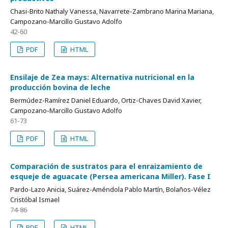
Chasi-Brito Nathaly Vanessa, Navarrete-Zambrano Marina Mariana,
Campozano-Marcillo Gustavo Adolfo
42-60
PDF
HTML
Ensilaje de Zea mays: Alternativa nutricional en la
producción bovina de leche
Bermúdez-Ramírez Daniel Eduardo, Ortiz-Chaves David Xavier,
Campozano-Marcillo Gustavo Adolfo
61-73
PDF
HTML
Comparación de sustratos para el enraizamiento de
esqueje de aguacate (Persea americana Miller). Fase I
Pardo-Lazo Anicia, Suárez-Améndola Pablo Martín, Bolaños-Vélez
Cristóbal Ismael
74-86
PDF
HTML