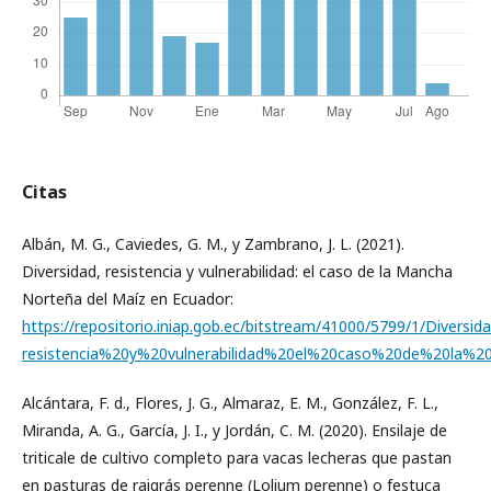
Citas
Albán, M. G., Caviedes, G. M., y Zambrano, J. L. (2021).
Diversidad, resistencia y vulnerabilidad: el caso de la Mancha
Norteña del Maíz en Ecuador:
https://repositorio.iniap.gob.ec/bitstream/41000/5799/1/Diversida
resistencia%20y%20vulnerabilidad%20el%20caso%20de%20l
Alcántara, F. d., Flores, J. G., Almaraz, E. M., González, F. L.,
Miranda, A. G., García, J. I., y Jordán, C. M. (2020). Ensilaje de
triticale de cultivo completo para vacas lecheras que pastan
en pasturas de raigrás perenne (Lolium perenne) o festuca