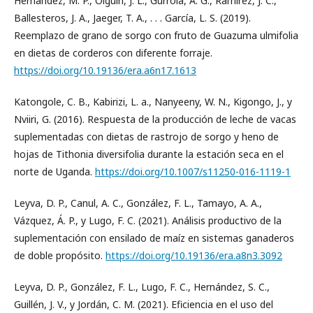
Hernández, M. P., Olguin, J. L., Gurrola, A. G., Ramírez, J. C.,
Ballesteros, J. A., Jaeger, T. A., . . . García, L. S. (2019).
Reemplazo de grano de sorgo con fruto de Guazuma ulmifolia
en dietas de corderos con diferente forraje.
https://doi.org/10.19136/era.a6n17.1613
Katongole, C. B., Kabirizi, L. a., Nanyeeny, W. N., Kigongo, J., y
Nviiri, G. (2016). Respuesta de la producción de leche de vacas
suplementadas con dietas de rastrojo de sorgo y heno de
hojas de Tithonia diversifolia durante la estación seca en el
norte de Uganda.
https://doi.org/10.1007/s11250-016-1119-1
Leyva, D. P., Canul, A. C., González, F. L., Tamayo, A. A.,
Vázquez, Á. P., y Lugo, F. C. (2021). Análisis productivo de la
suplementación con ensilado de maíz en sistemas ganaderos
de doble propósito.
https://doi.org/10.19136/era.a8n3.3092
Leyva, D. P., González, F. L., Lugo, F. C., Hernández, S. C.,
Guillén, J. V., y Jordán, C. M. (2021). Eficiencia en el uso del