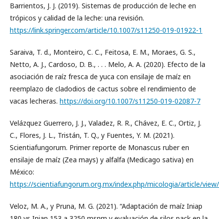
Barrientos, J. J. (2019). Sistemas de producción de leche en
trópicos y calidad de la leche: una revisión.
https://link.springer.com/article/10.1007/s11250-019-01922-1
Saraiva, T. d., Monteiro, C. C., Feitosa, E. M., Moraes, G. S.,
Netto, A. J., Cardoso, D. B., . . . Melo, A. A. (2020). Efecto de la
asociación de raíz fresca de yuca con ensilaje de maíz en
reemplazo de cladodios de cactus sobre el rendimiento de
vacas lecheras.
https://doi.org/10.1007/s11250-019-02087-7
Velázquez Guerrero, J. J., Valadez, R. R., Chávez, E. C., Ortiz, J.
C., Flores, J. L., Tristán, T. Q., y Fuentes, Y. M. (2021).
Scientiafungorum. Primer reporte de Monascus ruber en
ensilaje de maíz (Zea mays) y alfalfa (Medicago sativa) en
México:
https://scientiafungorum.org.mx/index.php/micologia/article/vie
Veloz, M. A., y Pruna, M. G. (2021). “Adaptación de maíz Iniap
180 vs Iniap 153 a 3250 msnm y evaluación de silos pack en la