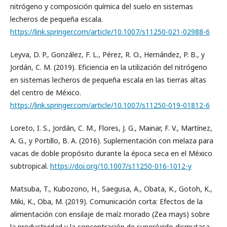
nitrógeno y composición química del suelo en sistemas
lecheros de pequeña escala.
https://link.springer.com/article/10.1007/s11250-021-02988-6
Leyva, D. P., González, F. L., Pérez, R. O., Hernández, P. B., y
Jordán, C. M. (2019). Eficiencia en la utilización del nitrógeno
en sistemas lecheros de pequeña escala en las tierras altas
del centro de México.
https://link.springer.com/article/10.1007/s11250-019-01812-6
Loreto, I. S., Jordán, C. M., Flores, J. G., Mainar, F. V., Martínez,
A. G., y Portillo, B. A. (2016). Suplementación con melaza para
vacas de doble propósito durante la época seca en el México
subtropical.
https://doi.org/10.1007/s11250-016-1012-y
Matsuba, T., Kubozono, H., Saegusa, A., Obata, K., Gotoh, K.,
Miki, K., Oba, M. (2019). Comunicación corta: Efectos de la
alimentación con ensilaje de maíz morado (Zea mays) sobre
la productividad y la concentración de superóxido dismutasa