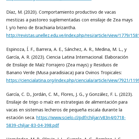
Díaz, M. (2020). Comportamiento productivo de vacas
mestizas a pastoreo suplementadas con ensilaje de Zea mays
l. y/o heno de Brachiaria brizantha.
http://revistas.unellez.edu.ve/index.php/resi/article/view/1779/158
Espinoza, Í. F., Barrera, A. E., Sánchez, A. R., Medina, M. L., y
García, A. R. (2023). Ciencia Latina Internacional. Elaboración
de Ensilaje de Maíz Forrajero (Zea mays) y Residuos de
Banano Verde (Musa paradisiaca) para Ovinos Tropicales:
https://ciencialatina.org/index.php/cienciala/article/view/7921/119
García, C. D., Jordán, C. M., Flores, J. G., y González, F. L. (2023).
Ensilaje de trigo o maíz en estrategias de alimentación para
vacas en sistemas lecheros de pequeña escala durante la
estación seca.
https://www.scielo.cl/pdf/chiljar/v83n4/0718-
5839-chiljar-83-04-398.pdf