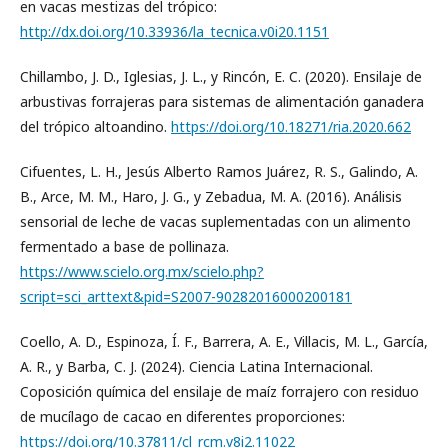
en vacas mestizas del trópico:
http://dx.doi.org/10.33936/la_tecnica.v0i20.1151
Chillambo, J. D., Iglesias, J. L., y Rincón, E. C. (2020). Ensilaje de
arbustivas forrajeras para sistemas de alimentación ganadera
del trópico altoandino.
https://doi.org/10.18271/ria.2020.662
Cifuentes, L. H., Jesús Alberto Ramos Juárez, R. S., Galindo, A.
B., Arce, M. M., Haro, J. G., y Zebadua, M. A. (2016). Análisis
sensorial de leche de vacas suplementadas con un alimento
fermentado a base de pollinaza.
https://www.scielo.org.mx/scielo.php?
script=sci_arttext&pid=S2007-90282016000200181
Coello, A. D., Espinoza, Í. F., Barrera, A. E., Villacis, M. L., García,
A. R., y Barba, C. J. (2024). Ciencia Latina Internacional.
Coposición química del ensilaje de maíz forrajero con residuo
de mucílago de cacao en diferentes proporciones:
https://doi.org/10.37811/cl_rcm.v8i2.11022