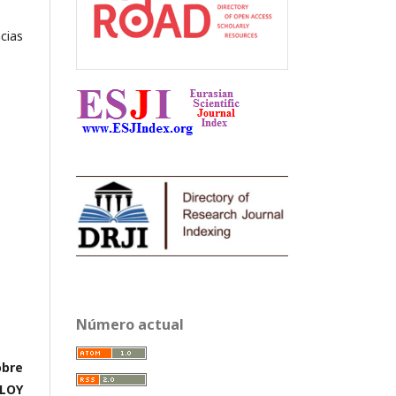
cias
Número actual
obre
ELOY