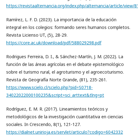
https://revistaalternancia.org/index.php/alternancia/article/view/8
Ramírez, L. F. D. (2023). La importancia de la educación
integral en los colegios: formando seres humanos completos.
Revista Licienso UT, (5), 28-29.
https://core.ac.uk/download/pdf/588029298.pdf
Rodrigues Ferreira, D. I., & Sánchez-Martín, J. M. (2022). La
función de las áreas agrícolas en el debate epistemológico
sobre el turismo rural, el agroturismo y el agroecoturismo.
Revista de Geografía Norte Grande, (81), 235-261.
https://www.scielo.cl/scielo.php?pid=S0718-
34022022000100235&script=sci_arttext&tlng=pt
Rodríguez, E. M. R. (2017). Lineamientos teóricos y
metodológicos de la investigación cuantitativa en ciencias
sociales. In Crescendo, 8(1), 121-127.
https://dialnet.unirioja.es/servlet/articulo?codigo=6042332