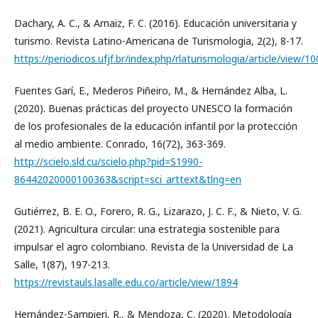
Dachary, A. C., & Arnaiz, F. C. (2016). Educación universitaria y
turismo. Revista Latino-Americana de Turismologia, 2(2), 8-17.
https://periodicos.ufjf.br/index.php/rlaturismologia/article/view/1
Fuentes Garí, E., Mederos Piñeiro, M., & Hernández Alba, L.
(2020). Buenas prácticas del proyecto UNESCO la formación
de los profesionales de la educación infantil por la protección
al medio ambiente. Conrado, 16(72), 363-369.
http://scielo.sld.cu/scielo.php?pid=S1990-
86442020000100363&script=sci_arttext&tlng=en
Gutiérrez, B. E. O., Forero, R. G., Lizarazo, J. C. F., & Nieto, V. G.
(2021). Agricultura circular: una estrategia sostenible para
impulsar el agro colombiano. Revista de la Universidad de La
Salle, 1(87), 197-213.
https://revistauls.lasalle.edu.co/article/view/1894
Hernández-Sampieri, R., & Mendoza, C. (2020). Metodología