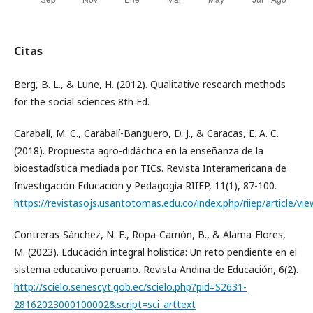
Citas
Berg, B. L., & Lune, H. (2012). Qualitative research methods
for the social sciences 8th Ed.
Carabalí, M. C., Carabalí-Banguero, D. J., & Caracas, E. A. C.
(2018). Propuesta agro-didáctica en la enseñanza de la
bioestadística mediada por TICs. Revista Interamericana de
Investigación Educación y Pedagogía RIIEP, 11(1), 87-100.
https://revistasojs.usantotomas.edu.co/index.php/riiep/article/vi
Contreras-Sánchez, N. E., Ropa-Carrión, B., & Alama-Flores,
M. (2023). Educación integral holística: Un reto pendiente en el
sistema educativo peruano. Revista Andina de Educación, 6(2).
http://scielo.senescyt.gob.ec/scielo.php?pid=S2631-
28162023000100002&script=sci_arttext