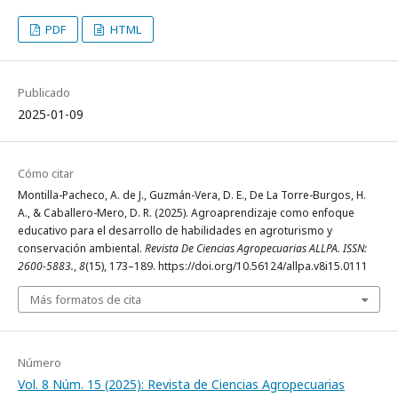
PDF
HTML
Publicado
2025-01-09
Cómo citar
Montilla-Pacheco, A. de J., Guzmán-Vera, D. E., De La Torre-Burgos, H.
A., & Caballero-Mero, D. R. (2025). Agroaprendizaje como enfoque
educativo para el desarrollo de habilidades en agroturismo y
conservación ambiental.
Revista De Ciencias Agropecuarias ALLPA. ISSN:
2600-5883.
,
8
(15), 173–189. https://doi.org/10.56124/allpa.v8i15.0111
Más formatos de cita
Número
Vol. 8 Núm. 15 (2025): Revista de Ciencias Agropecuarias