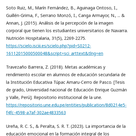
Soto Ruiz, M., Marín Fernández, B., Aguinaga Ontoso, I.,
Guillén-Grima, F., Serrano Monzó, I., Canga Armayor, N., ... &
Annan, J. (2015). Análisis de la percepción de la imagen
corporal que tienen los estudiantes universitarios de Navarra.
Nutrición Hospitalaria, 31(5), 2269-2275.
https://scielo.isciii.es/scielo.php?pid=S0212-
16112015000500048&script=sci_arttext&tlng=en
Travezaño Barrera, Z. (2018). Metas académicas y
rendimiento escolar en alumnos de educación secundaria de
la Institución Educativa Túpac Amaru-Cerro de Pasco. [Tesis
de grado, Universidad nacional de Educación Enrique Guzmán
y Valle, Perú]. Repositorio institucional de la une.
https://repositorio.une.edu.pe/entities/publication/8d0214e5-
f4fc-4598-a7af-302ae4833563
Ureña, R. C. S., & Peralta, S. R. T. (2023). La importancia de la
educación emocional en la formación integral de los