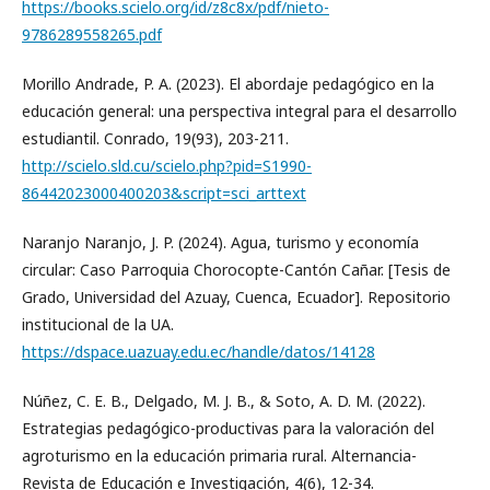
https://books.scielo.org/id/z8c8x/pdf/nieto-
9786289558265.pdf
Morillo Andrade, P. A. (2023). El abordaje pedagógico en la
educación general: una perspectiva integral para el desarrollo
estudiantil. Conrado, 19(93), 203-211.
http://scielo.sld.cu/scielo.php?pid=S1990-
86442023000400203&script=sci_arttext
Naranjo Naranjo, J. P. (2024). Agua, turismo y economía
circular: Caso Parroquia Chorocopte-Cantón Cañar. [Tesis de
Grado, Universidad del Azuay, Cuenca, Ecuador]. Repositorio
institucional de la UA.
https://dspace.uazuay.edu.ec/handle/datos/14128
Núñez, C. E. B., Delgado, M. J. B., & Soto, A. D. M. (2022).
Estrategias pedagógico-productivas para la valoración del
agroturismo en la educación primaria rural. Alternancia-
Revista de Educación e Investigación, 4(6), 12-34.