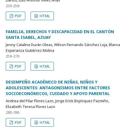
Llanos, Luis Antonio Vélez Arias
239-258
PDF
HTML
FAMILIA, DERECHOS Y DISCAPACIDAD EN EL CANTÓN
SANTA ISABEL, AZUAY
Jenny Catalina Durán Oleas, Wilson Fernando Sánchez Loja, Blanca
Esperanza Gutiérrez Molina
259-279
PDF
HTML
DESEMPEÑO ACADÉMICO DE NIÑAS, NIÑOS Y
ADOLESCENTES: ANTAGONISMOS ENTRE FACTORES
SOCIOECONÓMICOS, CUIDADO Y APOYO PARENTAL
Andrea del Pilar Flores Lazo, Jorge Erick Bojórquez Pazmiño,
Elizabeth Teresa Flores Lazo
280-296
PDF
HTML