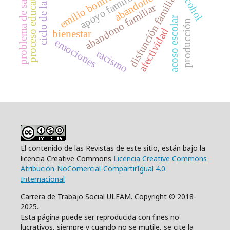
ciclo de la violencia
proceso educativo
problema de salud
emilio bonifaz
alcohol
apoyo familiar
disfunción familiar
abandono
abandono familiar
acoso escolar
producción
afectividad
bienestar
emociones
racismo
El contenido de las Revistas de este sitio, están bajo la
licencia Creative Commons
Licencia Creative Commons
Atribución-NoComercial-CompartirIgual 4.0
Internacional
Carrera de Trabajo Social ULEAM. Copyright © 2018-
2025.
Esta página puede ser reproducida con fines no
lucrativos, siempre y cuando no se mutile, se cite la