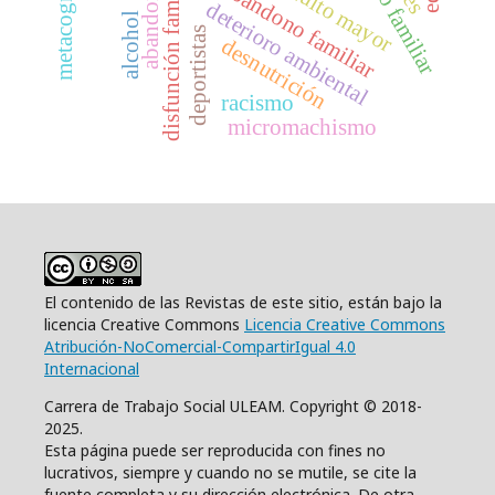
metacognición
apoyo familiar
disfunción familiar
, adulto mayor
abandono familiar
abandono
deterioro ambiental
alcohol
deportistas
desnutrición
racismo
micromachismo
El contenido de las Revistas de este sitio, están bajo la
licencia Creative Commons
Licencia Creative Commons
Atribución-NoComercial-CompartirIgual 4.0
Internacional
Carrera de Trabajo Social ULEAM. Copyright © 2018-
2025.
Esta página puede ser reproducida con fines no
lucrativos, siempre y cuando no se mutile, se cite la
fuente completa y su dirección electrónica. De otra