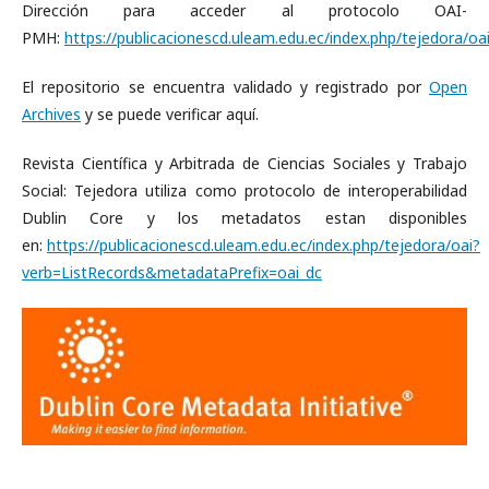
Dirección para acceder al protocolo OAI-
PMH:
https://publicacionescd.uleam.edu.ec/index.php/tejedora/oa
El repositorio se encuentra validado y registrado por
Open
Archives
y se puede verificar aquí.
Revista Científica y Arbitrada de Ciencias Sociales y Trabajo
Social: Tejedora utiliza como protocolo de interoperabilidad
Dublin Core y los metadatos estan disponibles
en:
https://publicacionescd.uleam.edu.ec/index.php/tejedora/oai?
verb=ListRecords&metadataPrefix=oai_dc