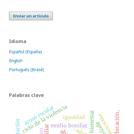
Enviar un artículo
Idioma
Español (España)
English
Português (Brasil)
Palabras clave
ciclo de la violencia
acoso escolar
bienestar
educación,
emociones
igualdad
emilio bonifaz