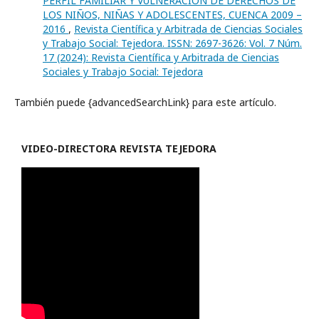
PERFIL FAMILIAR Y VULNERACIÓN DE DERECHOS DE
LOS NIÑOS, NIÑAS Y ADOLESCENTES, CUENCA 2009 –
2016
,
Revista Científica y Arbitrada de Ciencias Sociales
y Trabajo Social: Tejedora. ISSN: 2697-3626: Vol. 7 Núm.
17 (2024): Revista Científica y Arbitrada de Ciencias
Sociales y Trabajo Social: Tejedora
También puede {advancedSearchLink} para este artículo.
VIDEO-
DIRECTORA REVISTA TEJEDORA