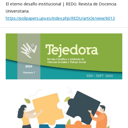
El eterno desafío institucional | REDU. Revista de Docencia
Universitaria.
https://polipapers.upv.es/index.php/REDU/article/view/6013