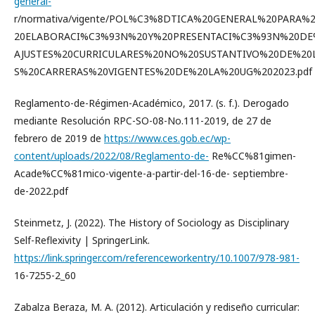
general-
r/normativa/vigente/POL%C3%8DTICA%20GENERAL%20PARA%
20ELABORACI%C3%93N%20Y%20PRESENTACI%C3%93N%20DE
AJUSTES%20CURRICULARES%20NO%20SUSTANTIVO%20DE%20
S%20CARRERAS%20VIGENTES%20DE%20LA%20UG%202023.pdf
Reglamento-de-Régimen-Académico, 2017. (s. f.). Derogado
mediante Resolución RPC-SO-08-No.111-2019, de 27 de
febrero de 2019 de
https://www.ces.gob.ec/wp-
content/uploads/2022/08/Reglamento-de-
Re%CC%81gimen-
Acade%CC%81mico-vigente-a-partir-del-16-de- septiembre-
de-2022.pdf
Steinmetz, J. (2022). The History of Sociology as Disciplinary
Self-Reflexivity | SpringerLink.
https://link.springer.com/referenceworkentry/10.1007/978-981-
16-7255-2_60
Zabalza Beraza, M. A. (2012). Articulación y rediseño curricular: