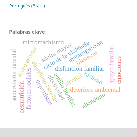
Português (Brasil)
Palabras clave
metacognición
micromachismo
ciclo de la violencia
, adulto mayor
acoso escolar
apoyo familiar
bienestar
supervisión parental
emociones
abandono familiar
disfunción familiar
factores sociales
racismo
emilio bonifaz
alcohol
afectividad
deportistas
desnutrición
deterioro ambiental
abandono