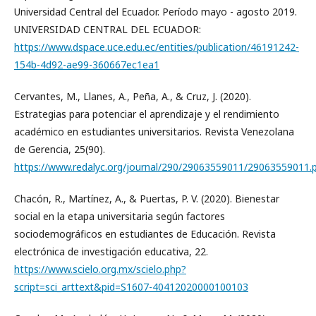
Universidad Central del Ecuador. Período mayo - agosto 2019.
UNIVERSIDAD CENTRAL DEL ECUADOR:
https://www.dspace.uce.edu.ec/entities/publication/46191242-
154b-4d92-ae99-360667ec1ea1
Cervantes, M., Llanes, A., Peña, A., & Cruz, J. (2020).
Estrategias para potenciar el aprendizaje y el rendimiento
académico en estudiantes universitarios. Revista Venezolana
de Gerencia, 25(90).
https://www.redalyc.org/journal/290/29063559011/29063559011.
Chacón, R., Martínez, A., & Puertas, P. V. (2020). Bienestar
social en la etapa universitaria según factores
sociodemográficos en estudiantes de Educación. Revista
electrónica de investigación educativa, 22.
https://www.scielo.org.mx/scielo.php?
script=sci_arttext&pid=S1607-40412020000100103