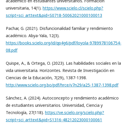
académico en estudiantes universitarios. Formación
universitaria, 14(1).
https://www.scielo.cl/scielo.php?
script=sci_arttext&pid=S0718-50062021000100013
Pachar, G. (2021). Disfuncionalidad familiar y rendimiento
académico. Abya-Yala, 12(3).
https://books.scielo.org/id/qp4g6/pdf/loyola-9789978106754-
08.pdf
Quispe, A., & Ortega, O. (2023). Las habilidades sociales en la
vida universitaria. Horizontes. Revista de Investigación en
Ciencias de la Educación, 7(29), 1387-1398.
http://www.scielo.org.bo/pdf/hrce/v7n29/a25-1387-1398.pdf
Sánchez, A. (2024). Autoconcepto y rendimiento académico
de estudiantes universitarios. Universidad, Ciencia y
Tecnología, 27(118).
https://ve.scielo.org/scielo.php?
script=sci_arttext&pid=S1316-48212023000100061