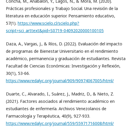
Concha, M., Anabalón, Y., Lagos, N., & Mora, M. (2020).
Prácticas profesionales y Trabajo Social. Una revisión de la
literatura en educación superior. Pensamiento educativo,
57(1).
https://www.scielo.cl/scielo.php?
script=sci_arttext&pid=S0719-04092020000100105
Daza, A., Vargas, J., & Ríos, D. (2022). Evaluación del impacto
de programas de Bienestar Universitario en el rendimiento
académico, permanencia y graduación de estudiantes. Revista
Facultad de Ciencias Económicas: Investigación y Reflexión,
30(1), 53-66.
https://www.redalyc.org/journal/909/90974067005/html/
Duarte, C., Alvarado, I., Suárez, J., Madriz, D., & Nieto, Z.
(2021). Factores asociados al rendimiento académico en
estudiantes de enfermería. Archivos Venezolanos de
Farmacología y Terapéutica, 40(9), 927-933.
https://www.redalyc.org/journal/559/55971716008/html/