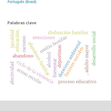
Português (Brasil)
Palabras clave
educación,
disfunción familiar
igualdad
desarrollo social
emilio bonifaz
emociones
racismo
deterioro ambiental
abandono familiar
, adulto mayor
deportistas
factores sociales
alcohol
abandono
bienestar
ciclo de la violencia
afectividad
acoso escolar
proceso educativo