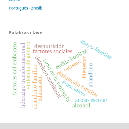
Português (Brasil)
Palabras clave
apoyo familiar
violencia de género
factores del embarazo
liderazgo transformacional
desnutrición
emilio bonifaz
factores sociales
deterioro ambiental
bienestar
ciclo de la violencia
racismo
abandono
abandono familiar
disfunción familiar
educación,
emociones
acoso escolar
alcohol