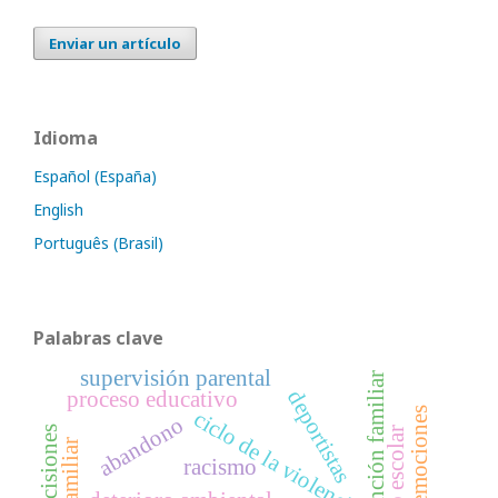
Enviar un artículo
Idioma
Español (España)
English
Português (Brasil)
Palabras clave
supervisión parental
disfunción familiar
deportistas
proceso educativo
emociones
ciclo de la violencia
abandono
acoso escolar
racismo