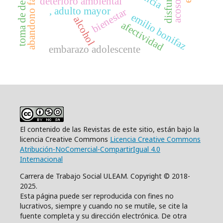
toma de decisiones
abandono familiar
deterioro ambiental
, adulto mayor
bienestar
emilio bonifaz
alcohol
afectividad
embarazo adolescente
El contenido de las Revistas de este sitio, están bajo la
licencia Creative Commons
Licencia Creative Commons
Atribución-NoComercial-CompartirIgual 4.0
Internacional
Carrera de Trabajo Social ULEAM. Copyright © 2018-
2025.
Esta página puede ser reproducida con fines no
lucrativos, siempre y cuando no se mutile, se cite la
fuente completa y su dirección electrónica. De otra