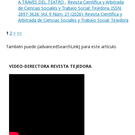
A TRAVÉS DEL TEATRO
,
Revista Científica y Arbitrada
de Ciencias Sociales y Trabajo Social: Tejedora. ISSN:
2697-3626: Vol. 9 Núm. 21 (2026): Revista Científica y
Arbitrada de Ciencias Sociales y Trabajo Social: Tejedora
1
2
>
>>
También puede {advancedSearchLink} para este artículo.
VIDEO-
DIRECTORA REVISTA TEJEDORA