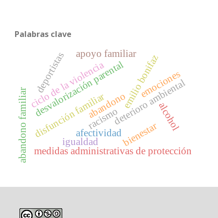
Palabras clave
apoyo familiar
deportistas
emilio bonifaz
ciclo de la violencia
desvalorización parental
emociones
deterioro ambiental
abandono familiar
abandono
disfunción familiar
alcohol
racismo
bienestar
afectividad
igualdad
medidas administrativas de protección