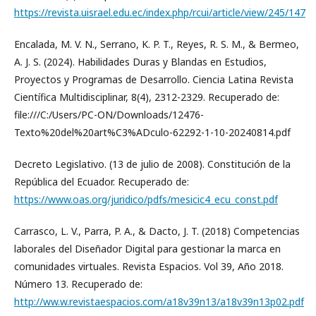
https://revista.uisrael.edu.ec/index.php/rcui/article/view/245/147
Encalada, M. V. N., Serrano, K. P. T., Reyes, R. S. M., & Bermeo,
A. J. S. (2024). Habilidades Duras y Blandas en Estudios,
Proyectos y Programas de Desarrollo. Ciencia Latina Revista
Científica Multidisciplinar, 8(4), 2312-2329. Recuperado de:
file:///C:/Users/PC-ON/Downloads/12476-
Texto%20del%20art%C3%ADculo-62292-1-10-20240814.pdf
Decreto Legislativo. (13 de julio de 2008). Constitución de la
República del Ecuador. Recuperado de:
https://www.oas.org/juridico/pdfs/mesicic4_ecu_const.pdf
Carrasco, L. V., Parra, P. A., & Dacto, J. T. (2018) Competencias
laborales del Diseñador Digital para gestionar la marca en
comunidades virtuales. Revista Espacios. Vol 39, Año 2018.
Número 13. Recuperado de:
http://ww.w.revistaespacios.com/a18v39n13/a18v39n13p02.pdf