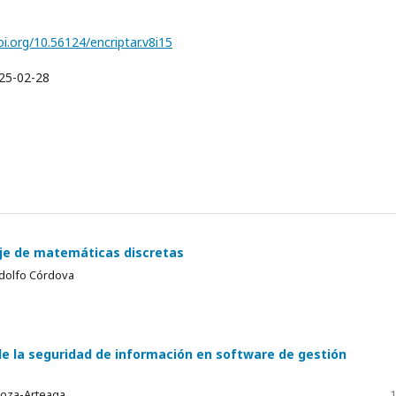
oi.org/10.56124/encriptar.v8i15
25-02-28
aje de matemáticas discretas
Rodolfo Córdova
e la seguridad de información en software de gestión
doza-Arteaga
1