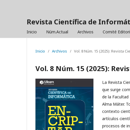
Revista Científica de Informá
Inicio
Núm.Actual
Archivos
Comité Editor
Inicio
/
Archivos
/
Vol. 8 Núm. 15 (2025): Revista C
Vol. 8 Núm. 15 (2025): Revi
La Revista Cie
que surge como
de la Facultad 
Alma Máter. To
contexto cient
artículos cien
procesos de inv