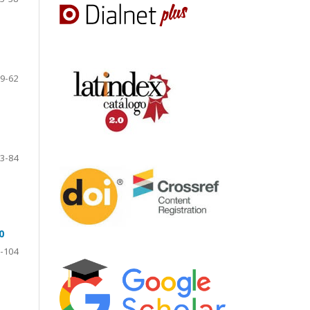
9-62
3-84
0
-104