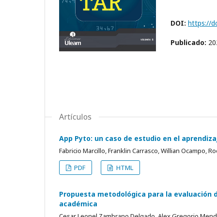
DOI:
https://d
Publicado:
20
Artículos
App Pyto: un caso de estudio en el aprendiz
Fabricio Marcillo, Franklin Carrasco, Willian Ocampo, 
PDF
HTML
Propuesta metodológica para la evaluación d
académica
Cesar Leonel Zambrano Delgado, Alex Gregorio Men