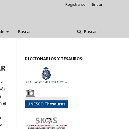
Registrarse
Entrar
 de
Buscar
Buscar
DICCIONARIOS Y TESAUROS:
AR
ca
vés
a
n el
los
a.