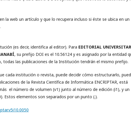
en la web un artículo y que lo recupera incluso si éste se ubica en un
.
tución (es decir, identifica al editor). Para
EDITORIAL UNIVERSITA
MANABÍ
, su prefijo DOI es el 10.56124 y es asignado por la entidad 
, todas las publicaciones de la Institución tendrán el mismo prefijo.
 que cada institución o revista, puede decidir cómo estructurarlo, pue
blicaciones de la Revista Científica de Informática ENCRIPTAR, está
), más el número de volumen (v1) junto al número de edición (i1), y un
0). Estos elementos son separados por un punto (.).
iptar.v5i10.0050