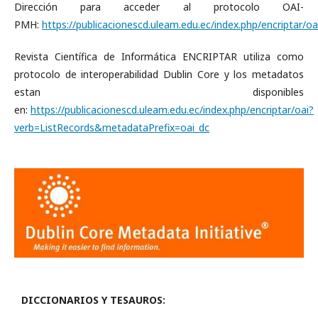
Dirección para acceder al protocolo OAI-
PMH:
https://publicacionescd.uleam.edu.ec/index.php/encriptar/oa
Revista Científica de Informática ENCRIPTAR utiliza como
protocolo de interoperabilidad Dublin Core y los metadatos
estan disponibles
en:
https://publicacionescd.uleam.edu.ec/index.php/encriptar/oai?
verb=ListRecords&metadataPrefix=oai_dc
DICCIONARIOS Y TESAUROS: