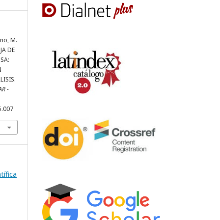
no, M.
OJA DE
SA:
N
ISIS.
AR -
5.007
tífica