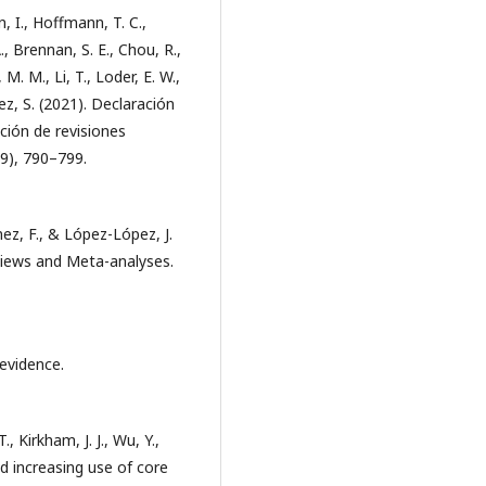
, I., Hoffmann, T. C.,
A., Brennan, S. E., Chou, R.,
 M. M., Li, T., Loder, E. W.,
z, S. (2021). Declaración
ción de revisiones
(9), 790–799.
ez, F., & López-López, J.
eviews and Meta-analyses.
evidence.
, Kirkham, J. J., Wu, Y.,
nd increasing use of core