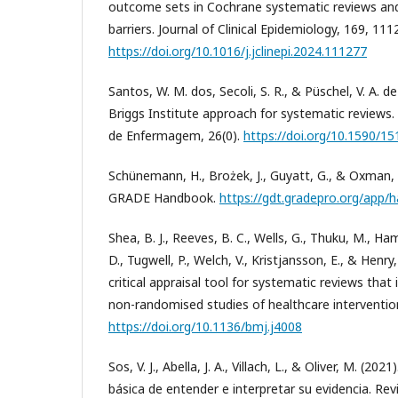
outcome sets in Cochrane systematic reviews and i
barriers. Journal of Clinical Epidemiology, 169, 111
https://doi.org/10.1016/j.jclinepi.2024.111277
Santos, W. M. dos, Secoli, S. R., & Püschel, V. A. d
Briggs Institute approach for systematic reviews
de Enfermagem, 26(0).
https://doi.org/10.1590/1
Schünemann, H., Brożek, J., Guyatt, G., & Oxman,
GRADE Handbook.
https://gdt.gradepro.org/app
Shea, B. J., Reeves, B. C., Wells, G., Thuku, M., Ha
D., Tugwell, P., Welch, V., Kristjansson, E., & Henr
critical appraisal tool for systematic reviews tha
non-randomised studies of healthcare intervention
https://doi.org/10.1136/bmj.j4008
Sos, V. J., Abella, J. A., Villach, L., & Oliver, M. (20
básica de entender e interpretar su evidencia. Rev