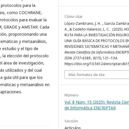
s protocolos para la
álisis, como COCHRANE,
Cómo citar
tocolos para evaluar la
López-Zambrano, J. H. ., García Zambra
OM, GRADE y AMSTAR. Cada
A., & Cedeño-Valarezo, L. C. . (2025). H
ación, proporcionando una
RUTA PARA LA INVESTIGACIÓN RIGURO
UNA GUÍA BÁSICA DE PROTOCOLOS E
stemáticas y metaanálisis,
REVISIONES SISTEMÁTICAS Y METAANÁL
 estudio y el tipo de
Revista Científica De Informática ENCRIPT
 la elección del protocolo
ISSN: 2737-6389.
,
8
(15), 121–134.
l área de investigación,
https://doi.org/10.56124/encriptar.v8i1
 utilizados y del cual
Más formatos de cita
 guía útil para que los
temáticas y metaanálisis en
daptaciones.
Número
Vol. 8 Núm. 15 (2025): Revista Cien
de Informática ENCRIPTAR
Sección
Artículos