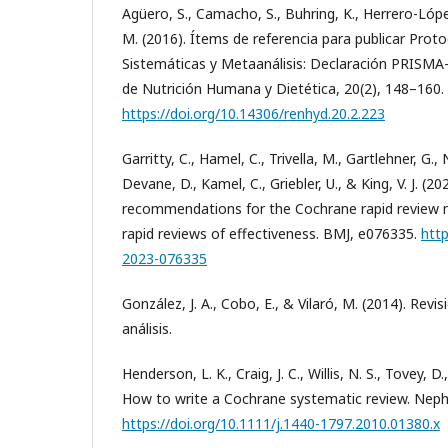
Agüero, S., Camacho, S., Buhring, K., Herrero-Lópe
M. (2016). Ítems de referencia para publicar Prot
Sistemáticas y Metaanálisis: Declaración PRISMA
de Nutrición Humana y Dietética, 20(2), 148–160.
https://doi.org/10.14306/renhyd.20.2.223
Garritty, C., Hamel, C., Trivella, M., Gartlehner, G.
Devane, D., Kamel, C., Griebler, U., & King, V. J. (2
recommendations for the Cochrane rapid review 
rapid reviews of effectiveness. BMJ, e076335.
http
2023-076335
González, J. A., Cobo, E., & Vilaró, M. (2014). Rev
análisis.
Henderson, L. K., Craig, J. C., Willis, N. S., Tovey, D
How to write a Cochrane systematic review. Nephr
https://doi.org/10.1111/j.1440-1797.2010.01380.x