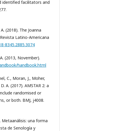
dentified facilitators and
277.
e A. (2018). The Joanna
. Revista Latino-Americana
518-8345.2885.3074
 A. (2013, November).
/handbook/handbook.html
mel, C., Moran, J., Moher,
y, D. A. (2017). AMSTAR 2: a
t include randomised or
s, or both. BMJ, j4008.
21). Metaanálisis: una forma
ista de Senología y