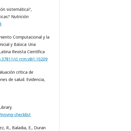
sión sistemática?,
icas? Nutrición
8
amiento Computacional y la
icial y Básica: Una
atina Revista Científica
0.37811/cl_rcm.v8i1.10209
luación crítica de
nes de salud. Evidencia,
ibrary.
insynq-checklist
ez, R., Baladia, E., Duran