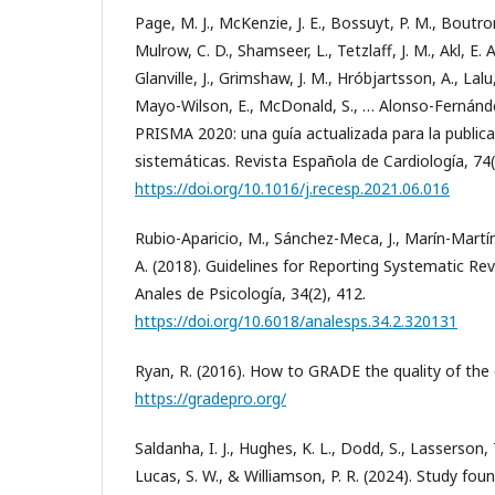
Page, M. J., McKenzie, J. E., Bossuyt, P. M., Boutron
Mulrow, C. D., Shamseer, L., Tetzlaff, J. M., Akl, E. 
Glanville, J., Grimshaw, J. M., Hróbjartsson, A., Lalu,
Mayo-Wilson, E., McDonald, S., … Alonso-Fernánde
PRISMA 2020: una guía actualizada para la publica
sistemáticas. Revista Española de Cardiología, 74
https://doi.org/10.1016/j.recesp.2021.06.016
Rubio-Aparicio, M., Sánchez-Meca, J., Marín-Martín
A. (2018). Guidelines for Reporting Systematic R
Anales de Psicología, 34(2), 412.
https://doi.org/10.6018/analesps.34.2.320131
Ryan, R. (2016). How to GRADE the quality of the 
https://gradepro.org/
Saldanha, I. J., Hughes, K. L., Dodd, S., Lasserson, T.
Lucas, S. W., & Williamson, P. R. (2024). Study fou