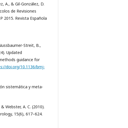
z, A., & Gil-González, D.
ocolos de Revisiones
-P 2015. Revista Española
, Nussbaumer-Streit, B.,
024). Updated
methods guidance for
s://doi.org/10.1136/bmj-
isión sistemática y meta-
., & Webster, A. C. (2010).
ology, 15(6), 617–624.