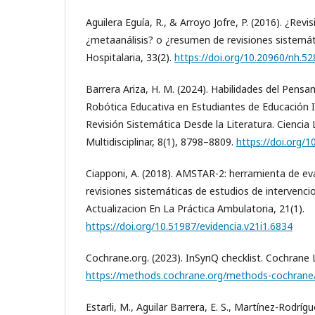
Aguilera Eguía, R., & Arroyo Jofre, P. (2016). ¿Revi
¿metaanálisis? o ¿resumen de revisiones sistemát
Hospitalaria, 33(2).
https://doi.org/10.20960/nh.52
Barrera Ariza, H. M. (2024). Habilidades del Pens
Robótica Educativa en Estudiantes de Educación In
Revisión Sistemática Desde la Literatura. Ciencia L
Multidisciplinar, 8(1), 8798–8809.
https://doi.org/1
Ciapponi, A. (2018). AMSTAR-2: herramienta de eva
revisiones sistemáticas de estudios de intervencio
Actualizacion En La Práctica Ambulatoria, 21(1).
https://doi.org/10.51987/evidencia.v21i1.6834
Cochrane.org. (2023). InSynQ checklist. Cochrane L
https://methods.cochrane.org/methods-cochrane/
Estarli, M., Aguilar Barrera, E. S., Martínez-Rodrígu