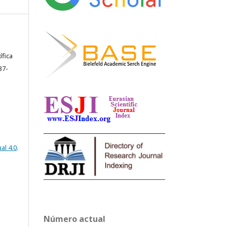
ífica
37-
al 4.0
.
Número actual