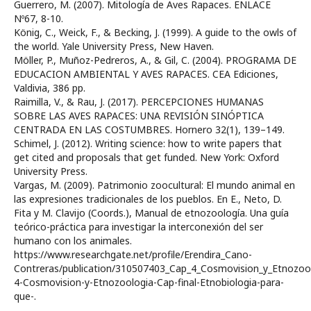
Guerrero, M. (2007). Mitología de Aves Rapaces. ENLACE
Nº67, 8-10.
König, C., Weick, F., & Becking, J. (1999). A guide to the owls of
the world. Yale University Press, New Haven.
Möller, P., Muñoz-Pedreros, A., & Gil, C. (2004). PROGRAMA DE
EDUCACION AMBIENTAL Y AVES RAPACES. CEA Ediciones,
Valdivia, 386 pp.
Raimilla, V., & Rau, J. (2017). PERCEPCIONES HUMANAS
SOBRE LAS AVES RAPACES: UNA REVISIÓN SINÓPTICA
CENTRADA EN LAS COSTUMBRES. Hornero 32(1), 139–149.
Schimel, J. (2012). Writing science: how to write papers that
get cited and proposals that get funded. New York: Oxford
University Press.
Vargas, M. (2009). Patrimonio zoocultural: El mundo animal en
las expresiones tradicionales de los pueblos. En E., Neto, D.
Fita y M. Clavijo (Coords.), Manual de etnozoología. Una guía
teórico-práctica para investigar la interconexión del ser
humano con los animales.
https://www.researchgate.net/profile/Erendira_Cano-
Contreras/publication/310507403_Cap_4_Cosmovision_y_Etnozool
4-Cosmovision-y-Etnozoologia-Cap-final-Etnobiologia-para-
que-.