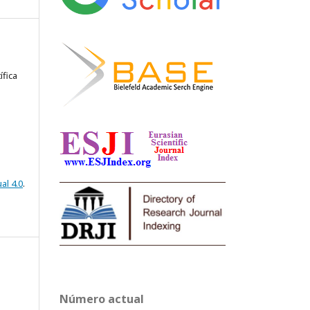
ífica
al 4.0
.
Número actual