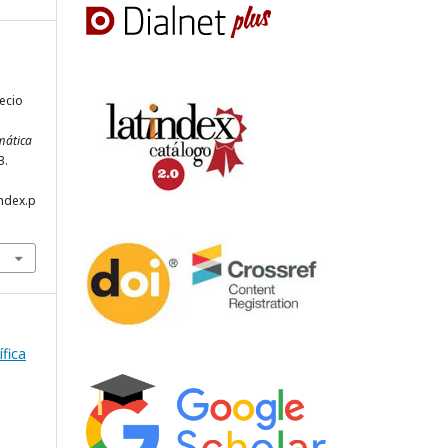
ecio
rmática
3.
index.p
ífica