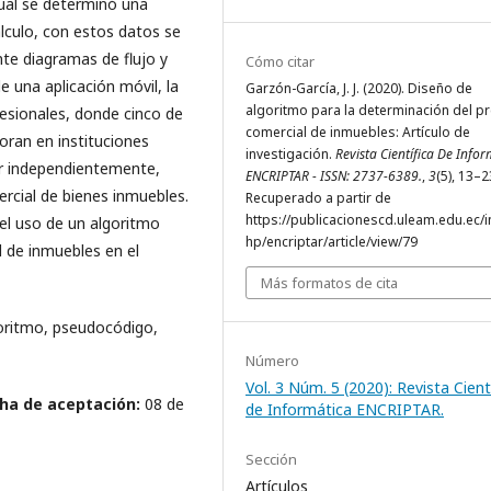
cual se determinó una
lculo, con estos datos se
te diagramas de flujo y
Cómo citar
 una aplicación móvil, la
Garzón-García, J. J. (2020). Diseño de
algoritmo para la determinación del pr
esionales, donde cinco de
comercial de inmuebles: Artículo de
boran en instituciones
investigación.
Revista Científica De Info
ar independientemente,
ENCRIPTAR - ISSN: 2737-6389.
,
3
(5), 13–2
ercial de bienes inmuebles.
Recuperado a partir de
https://publicacionescd.uleam.edu.ec/
 el uso de un algoritmo
hp/encriptar/article/view/79
l de inmuebles en el
Más formatos de cita
goritmo, pseudocódigo,
Número
Vol. 3 Núm. 5 (2020): Revista Cient
ha de aceptación:
08 de
de Informática ENCRIPTAR.
Sección
Artículos