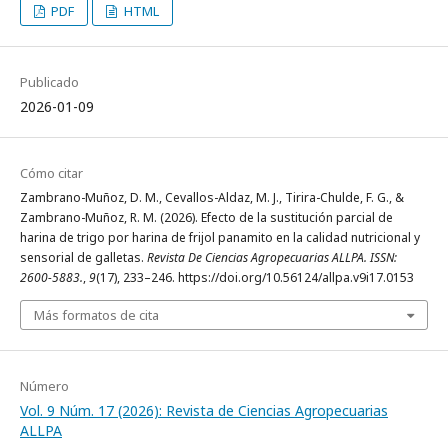
PDF
HTML
Publicado
2026-01-09
Cómo citar
Zambrano-Muñoz, D. M., Cevallos-Aldaz, M. J., Tirira-Chulde, F. G., &
Zambrano-Muñoz, R. M. (2026). Efecto de la sustitución parcial de
harina de trigo por harina de frijol panamito en la calidad nutricional y
sensorial de galletas.
Revista De Ciencias Agropecuarias ALLPA. ISSN:
2600-5883.
,
9
(17), 233–246. https://doi.org/10.56124/allpa.v9i17.0153
Más formatos de cita
Número
Vol. 9 Núm. 17 (2026): Revista de Ciencias Agropecuarias
ALLPA