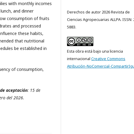
ilies with monthly incomes
 lunch, and dinner
Derechos de autor 2026 Revista de
ow consumption of fruits
Ciencias Agropecuarias ALLPA. ISSN: 
drates and processed
5883.
nfluence these habits,
mended that nutritional
dules be established in
Esta obra está bajo una licencia
internacional
Creative Commons
Atribución-NoComercial-CompartirIgu
quency of consumption,
 de aceptación
: 15 de
ero del 2026.