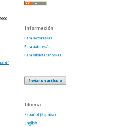
2600-
Información
Para lectores/as
Para autores/as
Para bibliotecarios/as
al 4.0
.
Enviar un artículo
Idioma
Español (España)
English