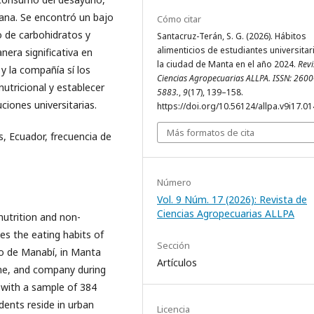
mana. Se encontró un bajo
Cómo citar
 de carbohidratos y
Santacruz-Terán, S. G. (2026). Hábitos
alimenticios de estudiantes universitar
era significativa en
la ciudad de Manta en el año 2024.
Revi
y la compañía sí los
Ciencias Agropecuarias ALLPA. ISSN: 2600
tricional y establecer
5883.
,
9
(17), 139–158.
ciones universitarias.
https://doi.org/10.56124/allpa.v9i17.0
Más formatos de cita
s, Ecuador, frecuencia de
Número
Vol. 9 Núm. 17 (2026): Revista de
Ciencias Agropecuarias ALLPA
nutrition and non-
s the eating habits of
Sección
aro de Manabí, in Manta
Artículos
time, and company during
 with a sample of 384
dents reside in urban
Licencia