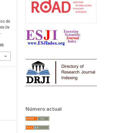
ios de
sta De
-
148
Número actual