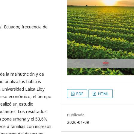
s, Ecuador, frecuencia de
de la malnutrición y de
o analiza los hábitos
a Universidad Laica Eloy
PDF
HTML
greso económico, el tiempo
realizó un estudio
udiantes. Los resultados
Publicado
a zona urbana y el 53,6%
2026-01-09
ce a familias con ingresos
 consumo del desayuno,