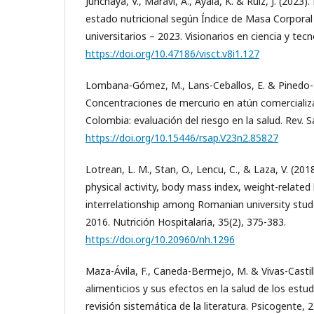
Junchaya, V., Maravi, A., Ayala, K. & Ruiz, J. (2023)
estado nutricional según Índice de Masa Corporal
universitarios – 2023. Visionarios en ciencia y tecn
https://doi.org/10.47186/visct.v8i1.127
Lombana-Gómez, M., Lans-Ceballos, E. & Pinedo-H
Concentraciones de mercurio en atún comercializ
Colombia: evaluación del riesgo en la salud. Rev. Sa
https://doi.org/10.15446/rsap.V23n2.85827
Lotrean, L. M., Stan, O., Lencu, C., & Laza, V. (201
physical activity, body mass index, weight-related
interrelationship among Romanian university stu
2016. Nutrición Hospitalaria, 35(2), 375-383.
https://doi.org/10.20960/nh.1296
Maza-Ávila, F., Caneda-Bermejo, M. & Vivas-Castill
alimenticios y sus efectos en la salud de los estud
revisión sistemática de la literatura. Psicogente, 2