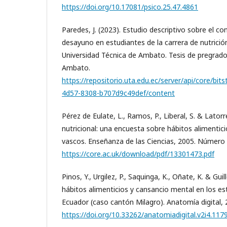
https://doi.org/10.17081/psico.25.47.4861
Paredes, J. (2023). Estudio descriptivo sobre el c
desayuno en estudiantes de la carrera de nutrición
Universidad Técnica de Ambato. Tesis de pregrado
Ambato.
https://repositorio.uta.edu.ec/server/api/core/bi
4d57-8308-b707d9c49def/content
Pérez de Eulate, L., Ramos, P., Liberal, S. & Lator
nutricional: una encuesta sobre hábitos alimentic
vascos. Enseñanza de las Ciencias, 2005. Número 
https://core.ac.uk/download/pdf/13301473.pdf
Pinos, Y., Urgilez, P., Saquinga, K., Oñate, K. & Gui
hábitos alimenticios y cansancio mental en los est
Ecuador (caso cantón Milagro). Anatomía digital, 2
https://doi.org/10.33262/anatomiadigital.v2i4.117