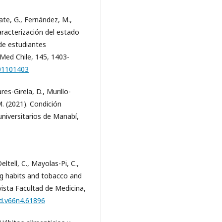
ate, G., Fernández, M.,
Caracterización del estado
 de estudiantes
 Med Chile, 145, 1403-
001101403
es-Girela, D., Murillo-
M. (2021). Condición
universitarios de Manabí,
ltell, C., Mayolas-Pi, C.,
ing habits and tobacco and
evista Facultad de Medicina,
ed.v66n4.61896