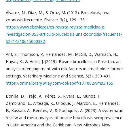
Álvarez, N., Díaz, M., & Ortiz, M. (2015). Brucelosis, una
zoonosis frecuente. Elsevier, 3(2), 129-133.
https://www.elsevier.es/es-revista-revista-medicina-e-
investigacion-353-articulo-brucelosis-una-zoonosis-frecuente-
S2214310615000382
Arif, S., Thomson, P., Hernández, M., McGill, D., Warriach, H.,
Hayat, K., & Heller, J. (2019). Bovine brucellosis in Pakistan; an
analysis of engagement with risk factors in smallholder farmer
settings. Veterinary Medicine and Science, 5(3), 390-401.
https://onlinelibrary.wiley.com/doi/epdf/10.1002/vms3.165
Bonilla, D., Trejo, A., Pérez, S., Rivera, E., Muñoz, F.,
Zambrano, L., Arteaga, K., Ulloque, J., Alarcon, E., Hernández,
E., Kassab, A., Benites, V., & Rodriguez, A. (2023). A systematic
review and meta-analysis of bovine brucellosis seroprevalence
in Latin America and the Caribbean. New Microbes New