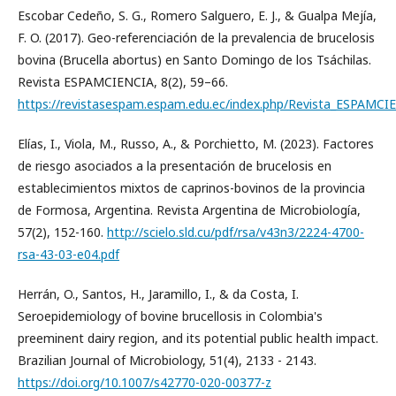
Escobar Cedeño, S. G., Romero Salguero, E. J., & Gualpa Mejía,
F. O. (2017). Geo-referenciación de la prevalencia de brucelosis
bovina (Brucella abortus) en Santo Domingo de los Tsáchilas.
Revista ESPAMCIENCIA, 8(2), 59–66.
https://revistasespam.espam.edu.ec/index.php/Revista_ESPAMCIE
Elías, I., Viola, M., Russo, A., & Porchietto, M. (2023). Factores
de riesgo asociados a la presentación de brucelosis en
establecimientos mixtos de caprinos-bovinos de la provincia
de Formosa, Argentina. Revista Argentina de Microbiología,
57(2), 152-160.
http://scielo.sld.cu/pdf/rsa/v43n3/2224-4700-
rsa-43-03-e04.pdf
Herrán, O., Santos, H., Jaramillo, I., & da Costa, I.
Seroepidemiology of bovine brucellosis in Colombia's
preeminent dairy region, and its potential public health impact.
Brazilian Journal of Microbiology, 51(4), 2133 - 2143.
https://doi.org/10.1007/s42770-020-00377-z