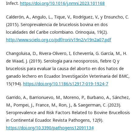
Infect.
https://doi.org/10.1016/j.nmni.2023.101168
Calderón, A., Angulo, L., Tique, V., Rodríguez, V., y Ensuncho, C.
(2015). Seroprevalencia de brucelosis bovina en dos
localidades del Caribe colombiano. Orinoquia, 19(2).
http://www.scielo.org.co/pdf/rori/v19n2/v19n2a07.pdf
Changoluisa, D., Rivera-Olivero, I, Echeverría, G. García, M., H.
de Waad, J. (2019). Serología para neosporosis, fiebre Q y
brucelosis para evaluar la causa del aborto en dos hatos de
ganado lechero en Ecuador. Investigación Veterinaria del BMC,
15(194).
https://doi.org/10.1186/s12917-019-1924-7
Garrido, A., Barrionuevo, M., Moreno, P., Burbano, A., Sánchez,
M., Pompei, J., France, M., Ron, J., & Saegerman, C. (2023).
Seroprevalence and Risk Factors Related to Bovine Brucellosis
in Continental Ecuador. Revista Pathogens, 12(9).
https://doi.org/10.3390/pathogens12091134