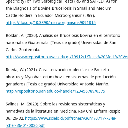
Specificity) of Two Serological Tests (RB and SAT-EDTA) for
the Diagnosis of Bovine Brucellosis in Small and Medium
Cattle Holders in Ecuador. Microorganisms, 9(9).
https://doi.org/10.3390/microorganisms9091815
Roldán, A. (2020). Análisis de Brucelosis bovina en el territorio
nacional de Guatemala. [Tesis de grado] Universidad de San
Carlos Guatemala.
http://www.repositorio.usac.edu.gt/19912/1/Tesis%20Med.%2
Rueda, W. (2021). Caracterización molecular de Brucella
abortus y Mycobacterium bovis en sistemas de producción
ganaderos [Tesis de grado] Universidad Antonio Nariño.
http://repositorio.uan.edu.co/handle/123456789/6375
Salinas, M. (2020). Sobre las revisiones sistemáticas y
narrativas de la literatura en Medicina. Rev Chil Enferm Respir,
36, 26-32.
https://www.scielo.cl/pdf/rcher/v36n1/0717-7348-
rcher-36-01-0026.pdf