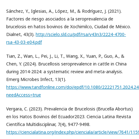
Sánchez, Y., Iglesias, A., López, M., & Rodríguez, J. (2021).
Factores de riesgo asociados a la seroprevalencia de
brucelosis en hatos bovinos de Xochimilco, Ciudad de México.
Dialnet, 43(3).
http://scielo.sld.cu/pdf/rsa/v43n3/2224-4700-
rsa-43-03-e04.pdf
Tian, Z., Wan, L., Pei, J., Li, T., Wang, X., Yuan, P., Guo, A., &
Chen, Y. (2024). Brucellosis seroprevalence in cattle in China
during 2014-2024: a systematic review and meta-analysis.
Emerg Microbes Infect, 13(1).
https://www.tandfonline.com/doi/epdf/10.1080/22221751.2024.2
needAccess=true
Vergara, C. (2023). Prevalencia de Brucelosis (Brucella Abortus)
en los Hatos Bovinos del Ecuador2023. Ciencia Latina Revista
Científica Multidisciplinar, 7(4), 9477-9498.
https://ciencialatina.org/index.php/cienciala/article/view/7641/115