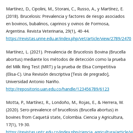
Martínez, D., Cipolini, M., Storani, C., Russo, A., y Martínez, E.
(2018). Brucelosis: Prevalencia y factores de riesgo asociados
en bovinos, bubalinos, caprinos y ovinos de Formosa,
Argentina. Revista Veterinaria, 29(1), 40-44.
https://revistas.unne.edu.ar/index.php/vet/article/view/2789/2470
Martínez, L. (2021). Prevalencia de Brucelosis Bovina (Brucella
abortus) mediante los métodos de detección como la prueba
del Milk Ring Test (MRT) y la prueba de Elisa Competitiva
(Elisa-C). Una Revisión descriptiva [Tesis de pregrado],
Universidad Antonio Nariño.
http://repositorio.uan.edu.co/handle/123456789/6123
Motta, P., Martínez, R., Londoño, M., Rojas, E., & Herrera, W.
(2020). Sero-prevalence of brucellosis (Brucella abortus) in
bovines from Caquetá state, Colombia. Ciencia y Agricultura,
17(1), 19-30.
https://revistas.uptc.edu.co/index.php/ciencia_agricultura/article