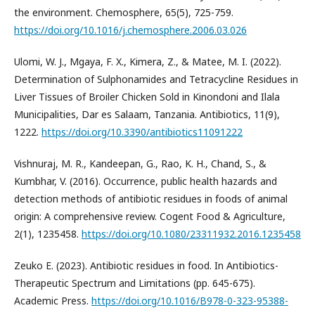
the environment. Chemosphere, 65(5), 725-759.
https://doi.org/10.1016/j.chemosphere.2006.03.026
Ulomi, W. J., Mgaya, F. X., Kimera, Z., & Matee, M. I. (2022).
Determination of Sulphonamides and Tetracycline Residues in
Liver Tissues of Broiler Chicken Sold in Kinondoni and Ilala
Municipalities, Dar es Salaam, Tanzania. Antibiotics, 11(9),
1222.
https://doi.org/10.3390/antibiotics11091222
Vishnuraj, M. R., Kandeepan, G., Rao, K. H., Chand, S., &
Kumbhar, V. (2016). Occurrence, public health hazards and
detection methods of antibiotic residues in foods of animal
origin: A comprehensive review. Cogent Food & Agriculture,
2(1), 1235458.
https://doi.org/10.1080/23311932.2016.1235458
Zeuko E. (2023). Antibiotic residues in food. In Antibiotics-
Therapeutic Spectrum and Limitations (pp. 645-675).
Academic Press.
https://doi.org/10.1016/B978-0-323-95388-