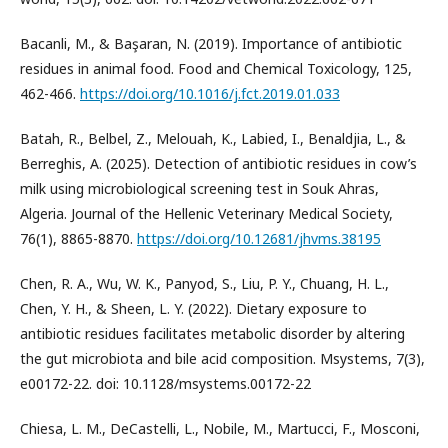
Bacanli, M., & Başaran, N. (2019). Importance of antibiotic
residues in animal food. Food and Chemical Toxicology, 125,
462-466.
https://doi.org/10.1016/j.fct.2019.01.033
Batah, R., Belbel, Z., Melouah, K., Labied, I., Benaldjia, L., &
Berreghis, A. (2025). Detection of antibiotic residues in cow’s
milk using microbiological screening test in Souk Ahras,
Algeria. Journal of the Hellenic Veterinary Medical Society,
76(1), 8865-8870.
https://doi.org/10.12681/jhvms.38195
Chen, R. A., Wu, W. K., Panyod, S., Liu, P. Y., Chuang, H. L.,
Chen, Y. H., & Sheen, L. Y. (2022). Dietary exposure to
antibiotic residues facilitates metabolic disorder by altering
the gut microbiota and bile acid composition. Msystems, 7(3),
e00172-22. doi: 10.1128/msystems.00172-22
Chiesa, L. M., DeCastelli, L., Nobile, M., Martucci, F., Mosconi,