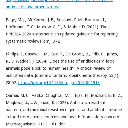
antimicrobiana-amenaza-real
.
Page, M. J., McKenzie, J. E., Bossuyt, P. M., Boutron, I.,
Hoffmann, T. C., Mulrow, C. D., & Moher, D. (2021). The
PRISMA 2020 statement: an updated guideline for reporting
systematic reviews. bmj, 372.
Phillips, I., Casewell, M., Cox, T., De Groot, B., Friis, C., Jones,
R., & Waddell, J. (2004). Does the use of antibiotics in food
animals pose a risk to human health? A critical review of
published data. Journal of antimicrobial Chemotherapy, 53(1),
28-52.
https://doi.org/10.1136/bmjgh-2019-001918
Qamar, M. U., Aatika, Chughtai, M. I., Ejaz, H., Mazhari, B. B. Z.,
Maqbool, U., ... & Junaid, K. (2023). Antibiotic-resistant
bacteria, antimicrobial resistance genes, and antibiotic residue
in food from animal sources: one health food safety concern.
Microorganisms, 11(1), 161. doi: