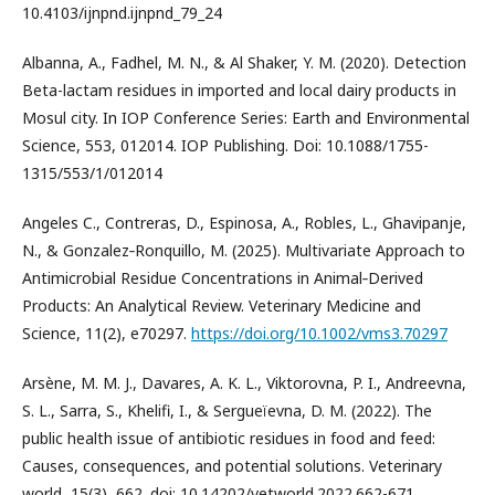
10.4103/ijnpnd.ijnpnd_79_24
Albanna, A., Fadhel, M. N., & Al Shaker, Y. M. (2020). Detection
Beta-lactam residues in imported and local dairy products in
Mosul city. In IOP Conference Series: Earth and Environmental
Science, 553, 012014. IOP Publishing. Doi: 10.1088/1755-
1315/553/1/012014
Angeles C., Contreras, D., Espinosa, A., Robles, L., Ghavipanje,
N., & Gonzalez‐Ronquillo, M. (2025). Multivariate Approach to
Antimicrobial Residue Concentrations in Animal‐Derived
Products: An Analytical Review. Veterinary Medicine and
Science, 11(2), e70297.
https://doi.org/10.1002/vms3.70297
Arsène, M. M. J., Davares, A. K. L., Viktorovna, P. I., Andreevna,
S. L., Sarra, S., Khelifi, I., & Sergueïevna, D. M. (2022). The
public health issue of antibiotic residues in food and feed:
Causes, consequences, and potential solutions. Veterinary
world, 15(3), 662. doi: 10.14202/vetworld.2022.662-671