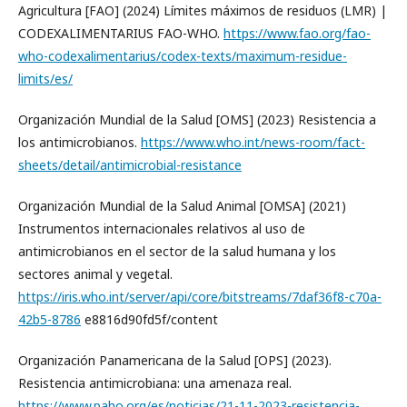
Agricultura [FAO] (2024) Límites máximos de residuos (LMR) |
CODEXALIMENTARIUS FAO-WHO.
https://www.fao.org/fao-
who-codexalimentarius/codex-texts/maximum-residue-
limits/es/
Organización Mundial de la Salud [OMS] (2023) Resistencia a
los antimicrobianos.
https://www.who.int/news-room/fact-
sheets/detail/antimicrobial-resistance
Organización Mundial de la Salud Animal [OMSA] (2021)
Instrumentos internacionales relativos al uso de
antimicrobianos en el sector de la salud humana y los
sectores animal y vegetal.
https://iris.who.int/server/api/core/bitstreams/7daf36f8-c70a-
42b5-8786
e8816d90fd5f/content
Organización Panamericana de la Salud [OPS] (2023).
Resistencia antimicrobiana: una amenaza real.
https://www.paho.org/es/noticias/21-11-2023-resistencia-