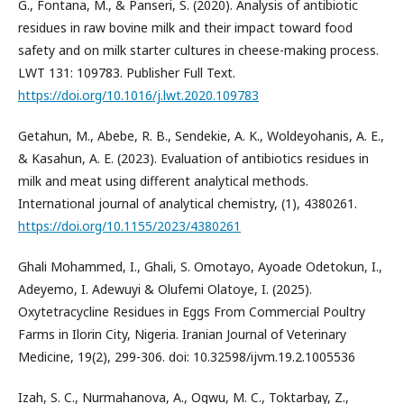
G., Fontana, M., & Panseri, S. (2020). Analysis of antibiotic
residues in raw bovine milk and their impact toward food
safety and on milk starter cultures in cheese-making process.
LWT 131: 109783. Publisher Full Text.
https://doi.org/10.1016/j.lwt.2020.109783
Getahun, M., Abebe, R. B., Sendekie, A. K., Woldeyohanis, A. E.,
& Kasahun, A. E. (2023). Evaluation of antibiotics residues in
milk and meat using different analytical methods.
International journal of analytical chemistry, (1), 4380261.
https://doi.org/10.1155/2023/4380261
Ghali Mohammed, I., Ghali, S. Omotayo, Ayoade Odetokun, I.,
Adeyemo, I. Adewuyi & Olufemi Olatoye, I. (2025).
Oxytetracycline Residues in Eggs From Commercial Poultry
Farms in Ilorin City, Nigeria. Iranian Journal of Veterinary
Medicine, 19(2), 299-306. doi: 10.32598/ijvm.19.2.1005536
Izah, S. C., Nurmahanova, A., Ogwu, M. C., Toktarbay, Z.,