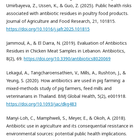
Umirbayeva, Z., Ussen, K., & Guo, Z. (2025). Public health risks
associated with antibiotic residues in poultry food products.
Journal of Agriculture and Food Research, 21, 101815.
https://doi.org/10.1016/j.jafr.2025.101815
Jammoul, A., & El Darra, N. (2019). Evaluation of Antibiotics
Residues in Chicken Meat Samples in Lebanon. Antibiotics,
8(2), 69.
https://doi.org/10.3390/antibiotics8020069
Lekagul, A., Tangcharoensathien, V., Mills, A., Rushton, J., &
Yeung, S. (2020). How antibiotics are used in pig farming: a
mixed-methods study of pig farmers, feed mills and
veterinarians in Thailand. BMJ Global Health, 5(2), e001918.
https://doi.org/10.1093/jac/dkg483
Manyi-Loh, C., Mamphweli, S., Meyer, E., & Okoh, A. (2018).
Antibiotic use in agriculture and its consequential resistance in
environmental sources: potential public health implications.