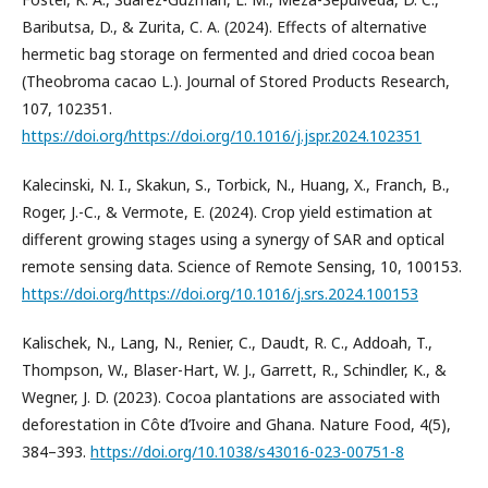
Baributsa, D., & Zurita, C. A. (2024). Effects of alternative
hermetic bag storage on fermented and dried cocoa bean
(Theobroma cacao L.). Journal of Stored Products Research,
107, 102351.
https://doi.org/https://doi.org/10.1016/j.jspr.2024.102351
Kalecinski, N. I., Skakun, S., Torbick, N., Huang, X., Franch, B.,
Roger, J.-C., & Vermote, E. (2024). Crop yield estimation at
different growing stages using a synergy of SAR and optical
remote sensing data. Science of Remote Sensing, 10, 100153.
https://doi.org/https://doi.org/10.1016/j.srs.2024.100153
Kalischek, N., Lang, N., Renier, C., Daudt, R. C., Addoah, T.,
Thompson, W., Blaser-Hart, W. J., Garrett, R., Schindler, K., &
Wegner, J. D. (2023). Cocoa plantations are associated with
deforestation in Côte d’Ivoire and Ghana. Nature Food, 4(5),
384–393.
https://doi.org/10.1038/s43016-023-00751-8