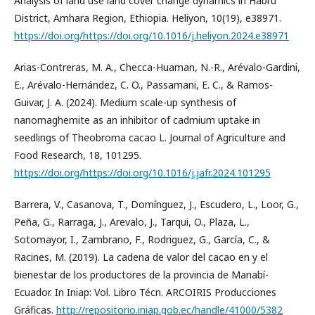
Analysis of land use land cover change dynamics in Habru
District, Amhara Region, Ethiopia. Heliyon, 10(19), e38971.
https://doi.org/https://doi.org/10.1016/j.heliyon.2024.e38971
Arias-Contreras, M. A., Checca-Huaman, N.-R., Arévalo-Gardini,
E., Arévalo-Hernández, C. O., Passamani, E. C., & Ramos-
Guivar, J. A. (2024). Medium scale-up synthesis of
nanomaghemite as an inhibitor of cadmium uptake in
seedlings of Theobroma cacao L. Journal of Agriculture and
Food Research, 18, 101295.
https://doi.org/https://doi.org/10.1016/j.jafr.2024.101295
Barrera, V., Casanova, T., Domínguez, J., Escudero, L., Loor, G.,
Peña, G., Rarraga, J., Arevalo, J., Tarqui, O., Plaza, L.,
Sotomayor, I., Zambrano, F., Rodriguez, G., García, C., &
Racines, M. (2019). La cadena de valor del cacao en y el
bienestar de los productores de la provincia de Manabí-
Ecuador. In Iniap: Vol. Libro Técn. ARCOIRIS Producciones
Gráficas.
http://repositorio.iniap.gob.ec/handle/41000/5382