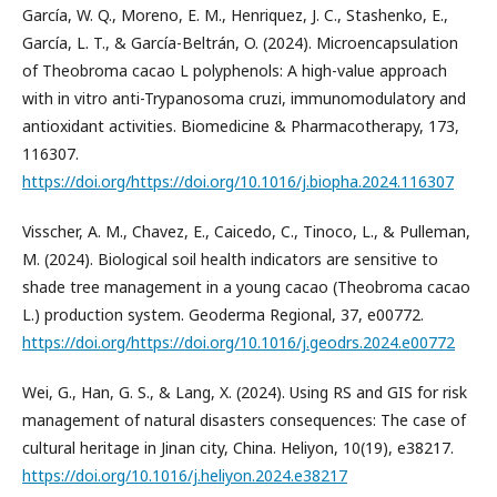
García, W. Q., Moreno, E. M., Henriquez, J. C., Stashenko, E.,
García, L. T., & García-Beltrán, O. (2024). Microencapsulation
of Theobroma cacao L polyphenols: A high-value approach
with in vitro anti-Trypanosoma cruzi, immunomodulatory and
antioxidant activities. Biomedicine & Pharmacotherapy, 173,
116307.
https://doi.org/https://doi.org/10.1016/j.biopha.2024.116307
Visscher, A. M., Chavez, E., Caicedo, C., Tinoco, L., & Pulleman,
M. (2024). Biological soil health indicators are sensitive to
shade tree management in a young cacao (Theobroma cacao
L.) production system. Geoderma Regional, 37, e00772.
https://doi.org/https://doi.org/10.1016/j.geodrs.2024.e00772
Wei, G., Han, G. S., & Lang, X. (2024). Using RS and GIS for risk
management of natural disasters consequences: The case of
cultural heritage in Jinan city, China. Heliyon, 10(19), e38217.
https://doi.org/10.1016/j.heliyon.2024.e38217