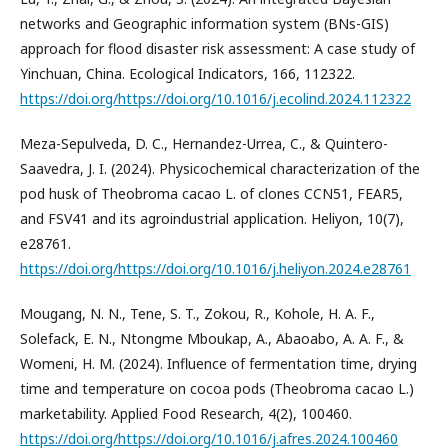
networks and Geographic information system (BNs-GIS)
approach for flood disaster risk assessment: A case study of
Yinchuan, China. Ecological Indicators, 166, 112322.
https://doi.org/https://doi.org/10.1016/j.ecolind.2024.112322
Meza-Sepulveda, D. C., Hernandez-Urrea, C., & Quintero-
Saavedra, J. I. (2024). Physicochemical characterization of the
pod husk of Theobroma cacao L. of clones CCN51, FEAR5,
and FSV41 and its agroindustrial application. Heliyon, 10(7),
e28761.
https://doi.org/https://doi.org/10.1016/j.heliyon.2024.e28761
Mougang, N. N., Tene, S. T., Zokou, R., Kohole, H. A. F.,
Solefack, E. N., Ntongme Mboukap, A., Abaoabo, A. A. F., &
Womeni, H. M. (2024). Influence of fermentation time, drying
time and temperature on cocoa pods (Theobroma cacao L.)
marketability. Applied Food Research, 4(2), 100460.
https://doi.org/https://doi.org/10.1016/j.afres.2024.100460