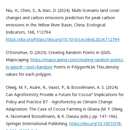
Niu, H., Chen, S., & Xiao, D. (2024). Multi-Scenario land cover
changes and carbon emissions prediction for peak carbon
emissions in the Yellow River Basin, China. Ecological
Indicators, 168, 112794.
https://doi.org/https://doi.org/10.1016/j.ecolind.2024.112794
O’Donohue, D. (2023). Creating Random Points in QGIS.
Mapscaping.
https://mapscaping.com/creating-random-points-
in-qgis/#:~:text=Random
Points in Polygon%3A This,density
values for each polygon.
Olwig, M. F., Asare, R., Vaast, P., & Bosselmann, A. S. (2024).
Can Agroforestry Provide a Future for Cocoa? Implications for
Policy and Practice BT - Agroforestry as Climate Change
Adaptation: The Case of Cocoa Farming in Ghana (M. F. Olwig,
A. Skovmand Bosselmann, & K. Owusu (eds.); pp. 147–166).
Springer International Publishing.
https://doi.org/10.1007/978-