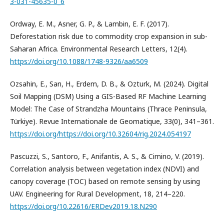
3-031-45635-0_6
Ordway, E. M., Asner, G. P., & Lambin, E. F. (2017).
Deforestation risk due to commodity crop expansion in sub-
Saharan Africa. Environmental Research Letters, 12(4).
https://doi.org/10.1088/1748-9326/aa6509
Ozsahin, E., Sarı, H., Erdem, D. B., & Ozturk, M. (2024). Digital
Soil Mapping (DSM) Using a GIS-Based RF Machine Learning
Model: The Case of Strandzha Mountains (Thrace Peninsula,
Türkiye). Revue Internationale de Geomatique, 33(0), 341–361.
https://doi.org/https://doi.org/10.32604/rig.2024.054197
Pascuzzi, S., Santoro, F., Anifantis, A. S., & Cimino, V. (2019).
Correlation analysis between vegetation index (NDVI) and
canopy coverage (TOC) based on remote sensing by using
UAV. Engineering for Rural Development, 18, 214–220.
https://doi.org/10.22616/ERDev2019.18.N290