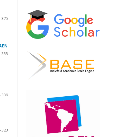
A
-375
AEN
-355
-339
-323