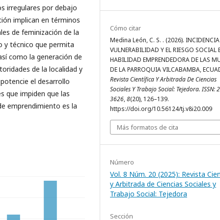
s irregulares por debajo
ación implican en términos
Cómo citar
es de feminización de la
Medina León, C. S. . (2026). INCIDENCIA
co y técnico que permita
VULNERABILIDAD Y EL RIESGO SOCIAL 
 así como la generación de
HABILIDAD EMPRENDEDORA DE LAS MU
toridades de la localidad y
DE LA PARROQUIA VILCABAMBA, ECUA
Revista Científica Y Arbitrada De Ciencias
 potencie el desarrollo
Sociales Y Trabajo Social: Tejedora. ISSN: 
s que impiden que las
3626
,
8
(20), 126–139.
 de emprendimiento es la
https://doi.org/10.56124/tj.v8i20.009
Más formatos de cita
Número
Vol. 8 Núm. 20 (2025): Revista Cien
y Arbitrada de Ciencias Sociales y
Trabajo Social: Tejedora
Sección