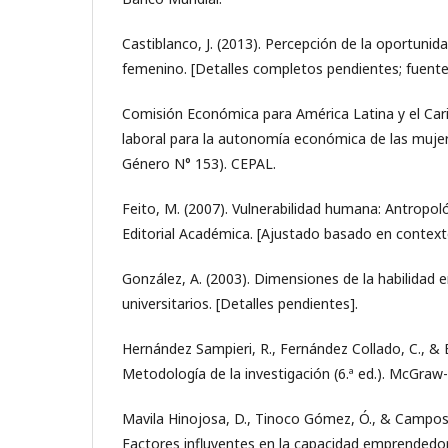
Castiblanco, J. (2013). Percepción de la oportuni
femenino. [Detalles completos pendientes; fuente 
Comisión Económica para América Latina y el Caribe
laboral para la autonomía económica de las mujer
Género N° 153). CEPAL.
Feito, M. (2007). Vulnerabilidad humana: Antropológ
Editorial Académica. [Ajustado basado en contexto; 
González, A. (2003). Dimensiones de la habilidad
universitarios. [Detalles pendientes].
Hernández Sampieri, R., Fernández Collado, C., & B
Metodología de la investigación (6.ª ed.). McGraw-
Mavila Hinojosa, D., Tinoco Gómez, Ó., & Campos 
Factores influyentes en la capacidad emprendedor