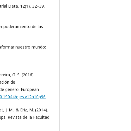
ial Data, 12(1), 32–39.
 empoderamiento de las
ansformar nuestro mundo:
reira, G. S. (2016).
ación de
 de género. European
/10.19044/ejes.v12n10p96
 J. M., & Eriz, M. (2014).
ups. Revista de la Facultad