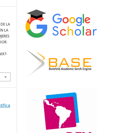
 DE LA
EN LA
JERES
DOR.
2697-
tífica