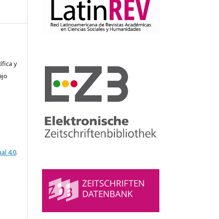
fica y
ajo
al 4.0
.