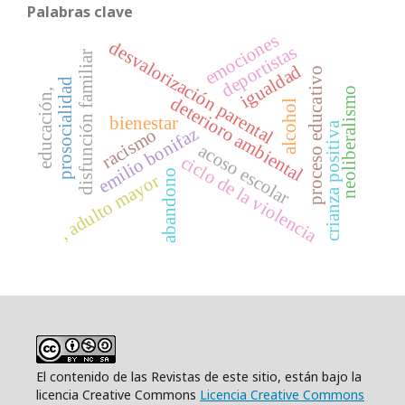
Palabras clave
emociones
desvalorización parental
deportistas
disfunción familiar
igualdad
proceso educativo
prosocialidad
neoliberalismo
educación,
deterioro ambiental
alcohol
bienestar
crianza positiva
emilio bonifaz
racismo
acoso escolar
ciclo de la violencia
abandono
, adulto mayor
El contenido de las Revistas de este sitio, están bajo la
licencia Creative Commons
Licencia Creative Commons