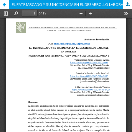
EL PATRIARCADO Y SU INCIDENCIA EN EL DESARROLLO LABORAL EN MUJERES