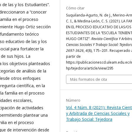
 de las y los Estudiantes”.
Cómo citar
direccionaron a “conocer
Suquilanda-Agurto, N. de J., Merino-Arm
familia en el proceso
C. I., & Medina-León, C. S. (2021). LA F
Teniente Hugo Ortiz sección
EN EL PROCESO EDUCATIVO DE LAS/OS
ESTUDIANTES DE LA “ESCUELA TENIEN
n fundamento teórico
HUGO ORTIZ”.
Revista Científica Y Arbit
eso educativo de las y los
Ciencias Sociales Y Trabajo Social: Tejedor
cial para fortalecer la
2697-3626
,
4
(8), 175–201. Recuperado 
 de sus hijos. La
partir de
https://publicacionescd.uleam.edu.ec/
a los objetivos planteados
hp/tejedora/article/view/295
tegorías de análisis de la
o desde otros enfoques
Más formatos de cita
regunta científica, en la
la familia en el proceso
Número
vidades escolares,
Vol. 4 Núm. 8 (2021): Revista Cient
cipación de actividades
y Arbitrada de Ciencias Sociales y
, permitiendo plantear una
Trabajo Social: Tejedora
ilia en el proceso
oque de intervención desde