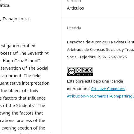
Sección
ática.
Artículos
, Trabajo social.
Licencia
Derechos de autor 2021 Revista Cientí
estigation entitled
Arbitrada de Ciencias Sociales y Trab
rocess Of The Seventh “A”
Social: Tejedora. ISSN: 2697-3626
e Hugo Ortiz School”
ntervention Of The Social
nvironment. The field
Esta obra está bajo una licencia
antitative interpretation
internacional
Creative Commons
 the object of study
Atribución-NoComercial-CompartirIgu
e factors that Influence
ss of the Students". The
owing the factors that
ucational process of the
 evening section of the