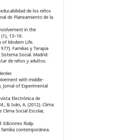
 educabilidad de los niños
onal de Planeamiento de la
 involvement in the
 (1), 13–16.
n of Modern Life.
977). Familias y Terapia
El Sistema Social. Madrid:
estar de niños y adultos.
Herder.
volvement with middle-
. Jornal of Experimental
evista Electrónica de
., & Iván, A. (2012). Clima
e Clima Social Escolar,
: Ediciones Rialp.
a familia contemporánea.