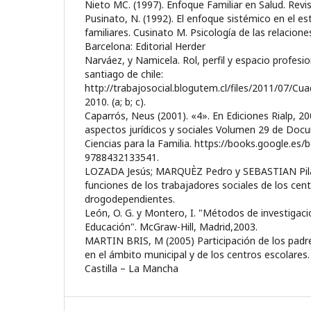
Nieto MC. (1997). Enfoque Familiar en Salud. Rev
Pusinato, N. (1992). El enfoque sistémico en el es
familiares. Cusinato M. Psicología de las relaciones
Barcelona: Editorial Herder
Narváez, y Namicela. Rol, perfil y espacio profesio
santiago de chile:
http://trabajosocial.blogutem.cl/files/2011/07/Cu
2010. (a; b; c).
Caparrós, Neus (2001). «4». En Ediciones Rialp, 20
aspectos jurídicos y sociales Volumen 29 de Docu
Ciencias para la Familia. https://books.google.es/b
9788432133541.
LOZADA Jesús; MARQUÈZ Pedro y SEBASTIAN Pilar
funciones de los trabajadores sociales de los cen
drogodependientes.
León, O. G. y Montero, I. "Métodos de investigaci
Educación". McGraw-Hill, Madrid,2003.
MARTIN BRIS, M (2005) Participación de los pad
en el ámbito municipal y de los centros escolares
Castilla – La Mancha