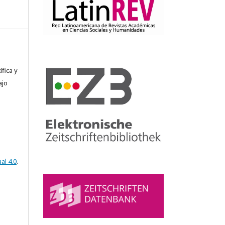
fica y
ajo
al 4.0
.