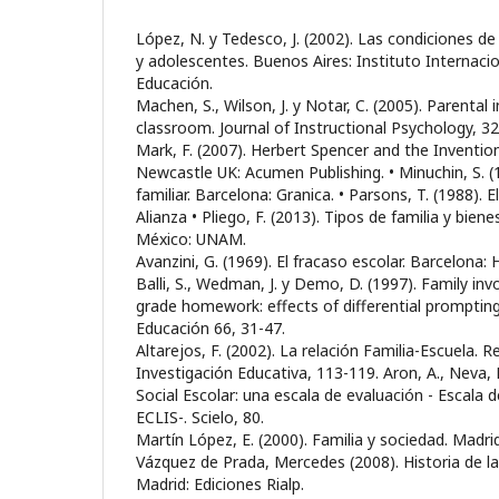
López, N. y Tedesco, J. (2002). Las condiciones de
y adolescentes. Buenos Aires: Instituto Internaci
Educación.
Machen, S., Wilson, J. y Notar, C. (2005). Parental
classroom. Journal of Instructional Psychology, 32
Mark, F. (2007). Herbert Spencer and the Inventio
Newcastle UK: Acumen Publishing. • Minuchin, S. (1
familiar. Barcelona: Granica. • Parsons, T. (1988). 
Alianza • Pliego, F. (2013). Tipos de familia y bien
México: UNAM.
Avanzini, G. (1969). El fracaso escolar. Barcelona: 
Balli, S., Wedman, J. y Demo, D. (1997). Family in
grade homework: effects of differential prompting
Educación 66, 31-47.
Altarejos, F. (2002). La relación Familia-Escuela. R
Investigación Educativa, 113-119. Aron, A., Neva, M
Social Escolar: una escala de evaluación - Escala d
ECLIS-. Scielo, 80.
Martín López, E. (2000). Familia y sociedad. Madrid
Vázquez de Prada, Mercedes (2008). Historia de l
Madrid: Ediciones Rialp.