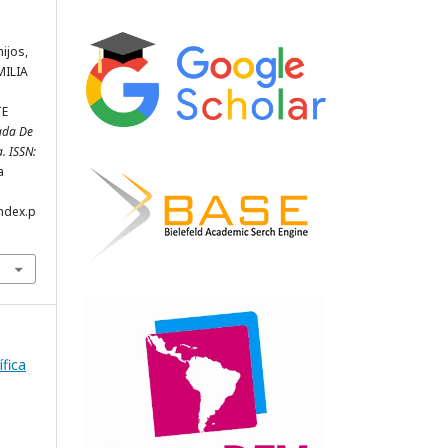
ijos,
AMILIA
TE
rada De
a. ISSN:
a
index.p
ífica