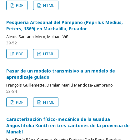
PDF
HTML
Pesquería Artesanal del Pámpano (Peprilus Medius,
Peters, 1869) en Machalilla, Ecuador
Alexis Santana-Mero, Michael Viña
39-52
PDF
HTML
Pasar de un modelo transmisivo a un modelo de
aprendizaje guiado
François Guillemette, Damian Marilú Mendoza-Zambrano
53-84
PDF
HTML
Caracterización físico-mecánica de la Guadua
Angustifolia Kunth en tres cantones de la provincia de
Manabí
Julio Darío Páez-Cornejo, Yusnier Enrique De la Rosa-Rosales,