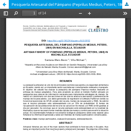
Pesquería Artesanal del Pámpano (Peprilus Medius, Peters, 1869) en Machalilla, Ecuador