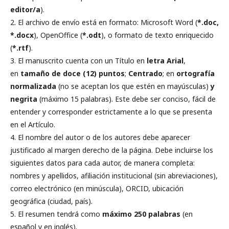
editor/a
).
2. El archivo de envío está en formato: Microsoft Word (
*.doc,
*.docx
), OpenOffice (
*.odt
), o formato de texto enriquecido
(
*.rtf
).
3. El manuscrito cuenta con un Título en
letra Arial
,
en
tamaño de doce (12) puntos
;
Centrado
; en
ortografía
normalizada
(no se aceptan los que estén en mayúsculas)
y
negrita
(máximo 15 palabras). Este debe ser conciso, fácil de
entender y corresponder estrictamente a lo que se presenta
en el Artículo.
4. El nombre del autor o de los autores debe aparecer
justificado al margen derecho de la página. Debe incluirse los
siguientes datos para cada autor, de manera completa:
nombres y apellidos, afiliación institucional (sin abreviaciones),
correo electrónico (en minúscula), ORCID, ubicación
geográfica (ciudad, país).
5. El resumen tendrá como
máximo 250 palabras
(en
español y en inglés).