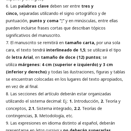
6. Las
palabras clave
deben ser entre
tres y
cinco,
separadas utilizando el signo ortográfico y de
puntuación,
punto y coma “;”
y en minúsculas, entre ellas
pueden incluirse frases cortas que describan tópicos
significativos del manuscrito.
7. El manuscrito se remitirá en
tamaño carta,
por una sola
cara, el texto tendrá
interlineado de 1,5
; se utilizará el tipo
de
letra Arial
, en
tamaño de doce (12) puntos
; se
utiliza
márgenes: 4 cm (superior e izquierdo) y 3 cm
(inferior y derecho)
y todas las ilustraciones, figuras y tablas
se encuentran colocadas en los lugares del texto apropiados,
en vez de al final.
8. Las secciones del artículo deberán estar organizadas
utilizando el sistema decimal: Ej.:
1.
Introducción,
2.
Teoría y
conceptos,
2.1.
Sistema integrado,
2.2.
Teorías de
contingencias,
3.
Metodología, etc.
9. Las expresiones en idioma distinto al español, deberán
presentarse en
letra cursiva
y
no deberán superarlas