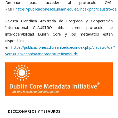
Dirección para acceder al protocolo OAI-
PMH:
https://publicacionescd.uleam.edu.ec/index.php/claustro/oai
Revista Científica Arbitrada de Posgrado y Cooperación
Internacional CLAUSTRO utiliza como protocolo de
interoperabilidad Dublin Core y los metadatos estan
disponibles
en:
https://publicacionescd.uleam.edu.ec/index.php/claustro/oai?
verb=ListRecords&metadataPrefix=oai_dc
DICCIONARIOS Y TESAUROS