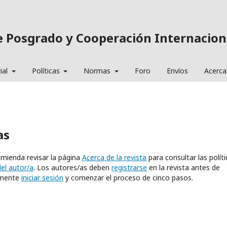
de Posgrado y Cooperación Internacion
ial
Políticas
Normas
Foro
Envíos
Acerca
as
omienda revisar la página
Acerca de la revista
para consultar las políti
del autor/a
. Los autores/as deben
registrarse
en la revista antes de
lemente
iniciar sesión
y comenzar el proceso de cinco pasos.