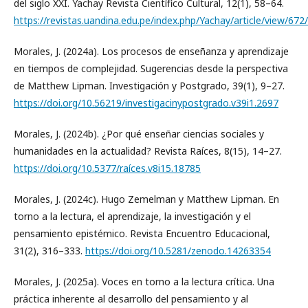
del siglo XXI. Yachay Revista Científico Cultural, 12(1), 58–64.
https://revistas.uandina.edu.pe/index.php/Yachay/article/view/672
Morales, J. (2024a). Los procesos de enseñanza y aprendizaje
en tiempos de complejidad. Sugerencias desde la perspectiva
de Matthew Lipman. Investigación y Postgrado, 39(1), 9–27.
https://doi.org/10.56219/investigacinypostgrado.v39i1.2697
Morales, J. (2024b). ¿Por qué enseñar ciencias sociales y
humanidades en la actualidad? Revista Raíces, 8(15), 14–27.
https://doi.org/10.5377/raíces.v8i15.18785
Morales, J. (2024c). Hugo Zemelman y Matthew Lipman. En
torno a la lectura, el aprendizaje, la investigación y el
pensamiento epistémico. Revista Encuentro Educacional,
31(2), 316–333.
https://doi.org/10.5281/zenodo.14263354
Morales, J. (2025a). Voces en torno a la lectura crítica. Una
práctica inherente al desarrollo del pensamiento y al