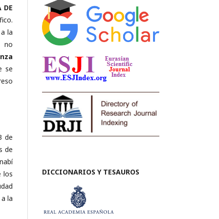
A DE
ico.
a la
y no
anza
e se
reso
3 de
s de
anabí
DICCIONARIOS Y TESAUROS
 los
udad
a la