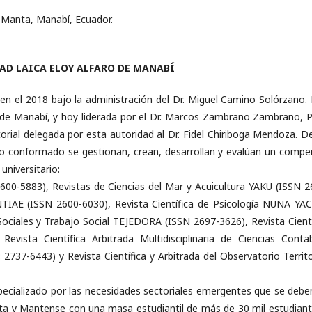
 Manta, Manabí, Ecuador.
DAD LAICA ELOY ALFARO DE MANABÍ
a en el 2018 bajo la administración del Dr. Miguel Camino Solórzano.
ro de Manabí, y hoy liderada por el Dr. Marcos Zambrano Zambrano, P
itorial delegada por esta autoridad al Dr. Fidel Chiriboga Mendoza. D
ivo conformado se gestionan, crean, desarrollan y evalúan un compe
universitario:
600-5883), Revistas de Ciencias del Mar y Acuicultura YAKU (ISSN 2
IENTIAE (ISSN 2600-6030), Revista Científica de Psicología NUNA YA
 Sociales y Trabajo Social TEJEDORA (ISSN 2697-3626), Revista Cientí
vista Científica Arbitrada Multidisciplinaria de Ciencias Contab
737-6443) y Revista Científica y Arbitrada del Observatorio Territor
pecializado por las necesidades sectoriales emergentes que se debe
abita y Mantense con una masa estudiantil de más de 30 mil estudiant