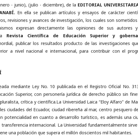
ero - junio), (julio - diciembre), de la
EDITORIAL UNIVERSITARI
ANABÍ.
En ella se publican artículos y ensayos de carácter científ
s, revisiones y avances de investigación, los cuales son sometidos 
s mismos expresan directamente las opiniones de sus autores 
 La
Revista Científica de Educación Superior y gobern
rdial, publicar los resultados producto de las investigaciones qu
rior a nivel nacional e internacional, para contribuir con el prog
Í
reada mediante Ley No. 10 publicada en el Registro Oficial No. 31
ación Superior, con personería jurídica de derecho público sin fine
uralista, crítica y científica.La Universidad Laica “Eloy Alfaro” de M
les ciudades del Ecuador, ciudad ribereña al mar, centro pesquero de
n potencialidad en cuanto a desarrollo turístico, es además una ci
transferencia internacional. La Universidad fundamentalmente sirve 
iene una población que supera el millón doscientos mil habitantes.