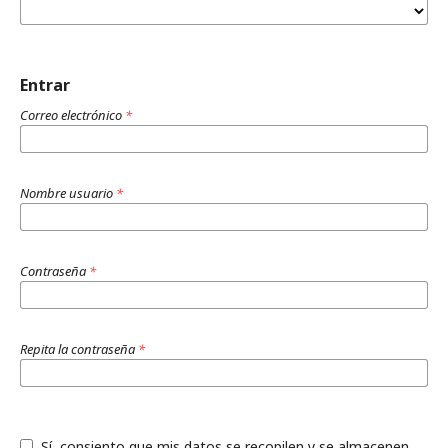
Entrar
Correo electrónico
*
Nombre usuario
*
Contraseña
*
Repita la contraseña
*
Sí, consiento que mis datos se recopilen y se almacenen