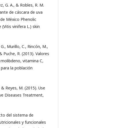
z, G. A., & Robles, R. M.
dante de cáscara de uva
e de México Phenolic
Vitis vinifera L.) skin
., Murillo, C., Rincón, M.,
 & Puche, R. (2013). Valores
, molibdeno, vitamina C,
 para la población
, & Reyes, M. (2015). Use
ive Diseases Treatment,
ecto del sistema de
utricionales y funcionales