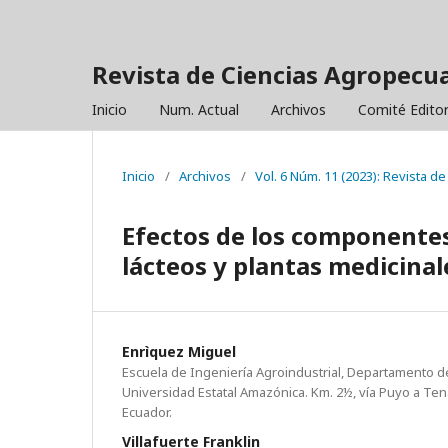
Revista de Ciencias Agropecua
Inicio
Num. Actual
Archivos
Comité Editor
Inicio
/
Archivos
/
Vol. 6 Núm. 11 (2023): Revista d
Efectos de los componentes 
lácteos y plantas medicina
Enrìquez Miguel
Escuela de Ingeniería Agroindustrial, Departamento de
Universidad Estatal Amazónica. Km. 2½, vía Puyo a Tena
Ecuador.
Villafuerte Franklin