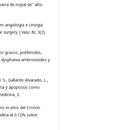
barra de nopal de" alto
em angiologia e cirurgia
 surgery. J Vasc Br, 3(2),
os grasos, polifenoles,
[ dysphania ambrosioides y
 S., Gallardo Alvarado, L.,
dieta y apoptosis como
edicina, 2.
no in vitro del Croton
idina al 0.12% sobre