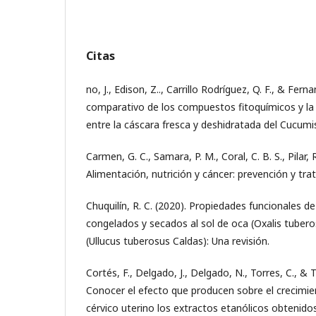
Citas
no, J., Edison, Z.., Carrillo Rodríguez, Q. F., & Fer
comparativo de los compuestos fitoquímicos y la 
entre la cáscara fresca y deshidratada del Cucumi
Carmen, G. C., Samara, P. M., Coral, C. B. S., Pilar, 
Alimentación, nutrición y cáncer: prevención y tra
Chuquilín, R. C. (2020). Propiedades funcionales d
congelados y secados al sol de oca (Oxalis tubero
(Ullucus tuberosus Caldas): Una revisión.
Cortés, F., Delgado, J., Delgado, N., Torres, C., & 
Conocer el efecto que producen sobre el crecimie
cérvico uterino los extractos etanólicos obtenidos 