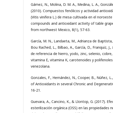
Gámez, N., Molina, D. M. A., Medina, L. A., Gonzále
(2010). Compuestos fenólicos y actividad antioxi
(Vitis vinifera L.) de mesa cultivada en el noroest
compounds and antioxidant activity of table grape (
from northwest Mexico, 8(1), 57-63.
García, M. N., Landaeta, M., Adrianza de Baptista, G
Bou Rached, L., Bilbao, A., García, D., Franquiz, J.,
de referencia de hierro, yodo, zinc, selenio, cobre
vitamina E, vitamina K, carotenoides y polifenoles
venezolana.
Gonzales, F., Hernández, N., Cooper, B., Núñez, L.
of Antioxidants in several Chronic and Degenerat
16-21.
Guevara, A., Cancino, K., & Llontop, G. (2017). Ef
esterilización orgánica (OSS) en las propiedades n