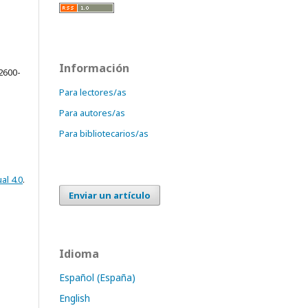
Información
2600-
Para lectores/as
Para autores/as
Para bibliotecarios/as
al 4.0
.
Enviar un artículo
Idioma
Español (España)
English