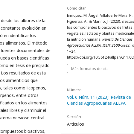
Cómo citar
Enrìquez, M. Ángel, Villafuerte-Mera, F.,
desde los albores de la
Figueroa, A., & Mariño, J. (2023). Efecto
los componentes bioactivos de frutas,
 constante evolución en
vegetales, lácteos y plantas medicinal
 en identificar los
la nutrición humana.
Revista De Ciencias
los alimentos. El método
Agropecuarias ALLPA. ISSN: 2600-5883.
,
o fuentes documentales de
1–24.
https://doi.org/10.56124/allpa.v6i11.0
queda en bases científicas
omo en tesis de pregrado
Más formatos de cita
 Los resultados de esta
tos alimenticios que
, tales como licopenos,
Número
erpenos, entre otros
Vol. 6 Núm. 11 (2023): Revista de
ficados en los alimentos
Ciencias Agropecuarias ALLPA
ales libres y disminuir el
Sección
stema nervioso central.
Artículos
 compuestos bioactivos,