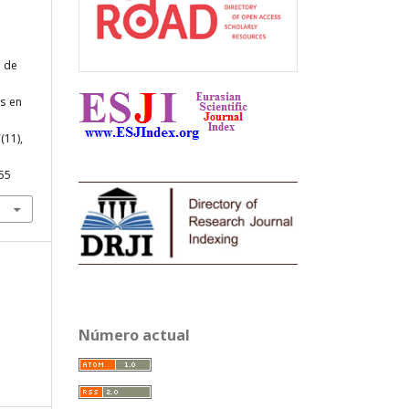
s de
es en
6
(11),
055
Número actual