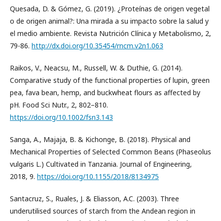
Quesada, D. & Gómez, G. (2019). ¿Proteínas de origen vegetal
o de origen animal?: Una mirada a su impacto sobre la salud y
el medio ambiente. Revista Nutrición Clínica y Metabolismo, 2,
79-86.
http://dx.doi.org/10.35454/rncm.v2n1.063
Raikos, V., Neacsu, M., Russell, W. & Duthie, G. (2014).
Comparative study of the functional properties of lupin, green
pea, fava bean, hemp, and buckwheat flours as affected by
pH. Food Sci Nutr., 2, 802–810.
https://doi.org/10.1002/fsn3.143
Sanga, A., Majaja, B. & Kichonge, B. (2018). Physical and
Mechanical Properties of Selected Common Beans (Phaseolus
vulgaris L.) Cultivated in Tanzania. Journal of Engineering,
2018, 9.
https://doi.org/10.1155/2018/8134975
Santacruz, S., Ruales, J. & Eliasson, A.C. (2003). Three
underutilised sources of starch from the Andean region in