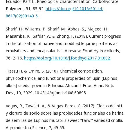
Ecuador. Part II. Rheological characterization. Carbohydrate
Polymers, 51, 85-92.
https://doi.org/10.1016/S0144-
8617(02)00140-6
Sharif, H., Williams, P., Sharif, M., Abbas, S., Majeed, H.,
Masamba, K., Safdar, W. & Zhong, F. (2018). Current progress
in the utilization of native and modified legume proteins as
emulsifiers and encapsulants—A review. Food Hydrocolloids,
76, 2–16.
https://doi.org/10.1016/j.foodhyd.2017.01.002
Tizazu H. & Emire, S. (2010). Chemical composition,
physicochemical and functional properties of lupin (Lupinus
albus) seeds grown in Ethiopia. African J. Food Agric. Nutr.
Dev., 10, 3029. 10.4314/ajfand.v10i8.60895
Vegas, R., Zavalet, A., & Vegas-Perez, C. (2017). Efecto del pH
y cloruro de sodio sobre las propiedades funcionales de harina
de semillas de Lupinus mutabilis sweet “tarwi” variedad criolla.
Agroindustria Science, 7, 49-55.