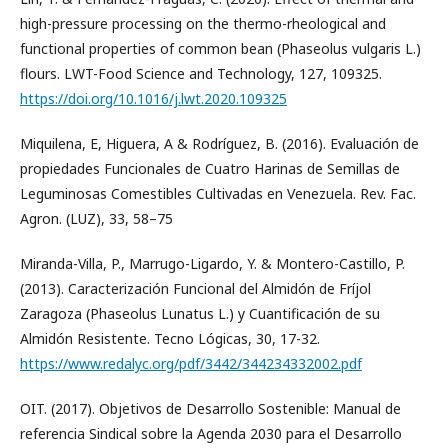
high-pressure processing on the thermo-rheological and
functional properties of common bean (Phaseolus vulgaris L.)
flours. LWT-Food Science and Technology, 127, 109325.
https://doi.org/10.1016/j.lwt.2020.109325
Miquilena, E, Higuera, A & Rodríguez, B. (2016). Evaluación de
propiedades Funcionales de Cuatro Harinas de Semillas de
Leguminosas Comestibles Cultivadas en Venezuela. Rev. Fac.
Agron. (LUZ), 33, 58–75
Miranda-Villa, P., Marrugo-Ligardo, Y. & Montero-Castillo, P.
(2013). Caracterización Funcional del Almidón de Fríjol
Zaragoza (Phaseolus Lunatus L.) y Cuantificación de su
Almidón Resistente. Tecno Lógicas, 30, 17-32.
https://www.redalyc.org/pdf/3442/344234332002.pdf
OIT. (2017). Objetivos de Desarrollo Sostenible: Manual de
referencia Sindical sobre la Agenda 2030 para el Desarrollo