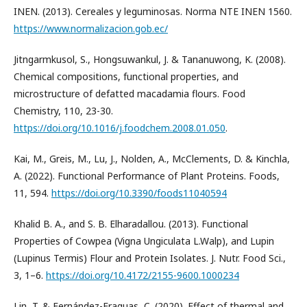
INEN. (2013). Cereales y leguminosas. Norma NTE INEN 1560.
https://www.normalizacion.gob.ec/
Jitngarmkusol, S., Hongsuwankul, J. & Tananuwong, K. (2008).
Chemical compositions, functional properties, and
microstructure of defatted macadamia flours. Food
Chemistry, 110, 23-30.
https://doi.org/10.1016/j.foodchem.2008.01.050
.
Kai, M., Greis, M., Lu, J., Nolden, A., McClements, D. & Kinchla,
A. (2022). Functional Performance of Plant Proteins. Foods,
11, 594.
https://doi.org/10.3390/foods11040594
Khalid B. A., and S. B. Elharadallou. (2013). Functional
Properties of Cowpea (Vigna Ungiculata L.Walp), and Lupin
(Lupinus Termis) Flour and Protein Isolates. J. Nutr. Food Sci.,
3, 1–6.
https://doi.org/10.4172/2155-9600.1000234
Lin, T. & Fernández-Fraguas, C. (2020). Effect of thermal and