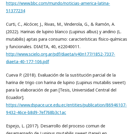
https://www.bbc.com/mundo/noticias-america-latina-
51377234
Curti, C., Alcócer, J., Rivas, M., Vinderola, G., & Ramón, A.
(2022). Harinas de lupino blanco (Lupinus albus) y andino (L.
mutabilis) aptas para consumo: características físico-químicas
y funcionales. DIAETA, 40, e22040011.
http://www.scielo.org.ar/pdf/diaeta/v40n177/1852-7337-
diaeta-40-177-106.pdf
Cueva P. (2018). Evaluación de la sustitución parcial de la
harina de trigo con harina de lupino (Lupinus mutabilis sweet)
para la elaboración de pan [Tesis, Universidad Central del
Ecuador].
https://www.dspace.uce.edu.ec/entities/publication/86946107-
9432-46ce-b8d9-7ef768b3c1ac
Espejo, L. (2017). Desarrollo del proceso comun de
desamargado de Lupinus mutabilis sweet (tarwi) en