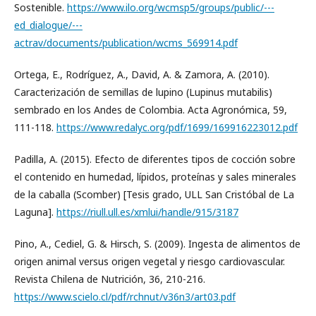
Sostenible.
https://www.ilo.org/wcmsp5/groups/public/---
ed_dialogue/---
actrav/documents/publication/wcms_569914.pdf
Ortega, E., Rodríguez, A., David, A. & Zamora, A. (2010).
Caracterización de semillas de lupino (Lupinus mutabilis)
sembrado en los Andes de Colombia. Acta Agronómica, 59,
111-118.
https://www.redalyc.org/pdf/1699/169916223012.pdf
Padilla, A. (2015). Efecto de diferentes tipos de cocción sobre
el contenido en humedad, lípidos, proteínas y sales minerales
de la caballa (Scomber) [Tesis grado, ULL San Cristóbal de La
Laguna].
https://riull.ull.es/xmlui/handle/915/3187
Pino, A., Cediel, G. & Hirsch, S. (2009). Ingesta de alimentos de
origen animal versus origen vegetal y riesgo cardiovascular.
Revista Chilena de Nutrición, 36, 210-216.
https://www.scielo.cl/pdf/rchnut/v36n3/art03.pdf