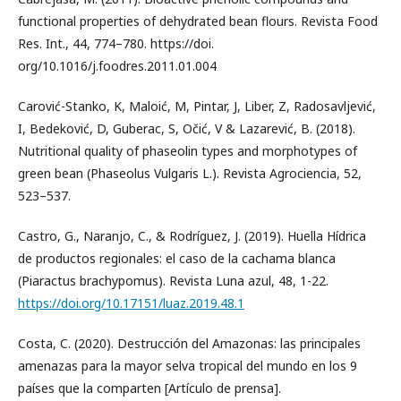
functional properties of dehydrated bean flours. Revista Food
Res. Int., 44, 774–780. https://doi.
org/10.1016/j.foodres.2011.01.004
Carović-Stanko, K, Maloić, M, Pintar, J, Liber, Z, Radosavljević,
I, Bedeković, D, Guberac, S, Očić, V & Lazarević, B. (2018).
Nutritional quality of phaseolin types and morphotypes of
green bean (Phaseolus Vulgaris L.). Revista Agrociencia, 52,
523–537.
Castro, G., Naranjo, C., & Rodríguez, J. (2019). Huella Hídrica
de productos regionales: el caso de la cachama blanca
(Piaractus brachypomus). Revista Luna azul, 48, 1-22.
https://doi.org/10.17151/luaz.2019.48.1
Costa, C. (2020). Destrucción del Amazonas: las principales
amenazas para la mayor selva tropical del mundo en los 9
países que la comparten [Artículo de prensa].