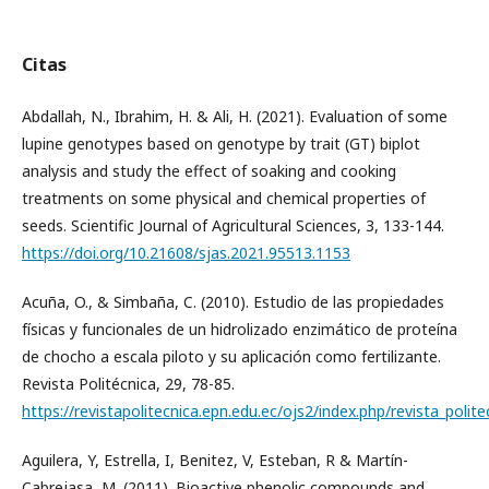
Citas
Abdallah, N., Ibrahim, H. & Ali, H. (2021). Evaluation of some
lupine genotypes based on genotype by trait (GT) biplot
analysis and study the effect of soaking and cooking
treatments on some physical and chemical properties of
seeds. Scientific Journal of Agricultural Sciences, 3, 133-144.
https://doi.org/10.21608/sjas.2021.95513.1153
Acuña, O., & Simbaña, C. (2010). Estudio de las propiedades
físicas y funcionales de un hidrolizado enzimático de proteína
de chocho a escala piloto y su aplicación como fertilizante.
Revista Politécnica, 29, 78-85.
https://revistapolitecnica.epn.edu.ec/ojs2/index.php/revista_polite
Aguilera, Y, Estrella, I, Benitez, V, Esteban, R & Martín-
Cabrejasa, M. (2011). Bioactive phenolic compounds and