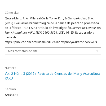
Cómo citar
Quijije-Mero, R. A., Villareal-De la Torre, D. J., & Chinga-Alcívar, B. A.
(2019). Evaluación bromatológica de la harina de pescado procesada
en la fábrica TADEL S.A.: Artículo de investigación.
Revista De Ciencias Del
Mar Y Acuicultura YAKU. ISSN: 2600-5824.
,
2
(3), 16–25. Recuperado a
partir de
https://publicacionescd.uleam.edu.ec/index.php/yaku/article/view/74
Más formatos de cita
Número
Vol. 2 Núm. 3 (2019): Revista de Ciencias del Mar y Acuicultura
YAKU.
Sección
Artículos