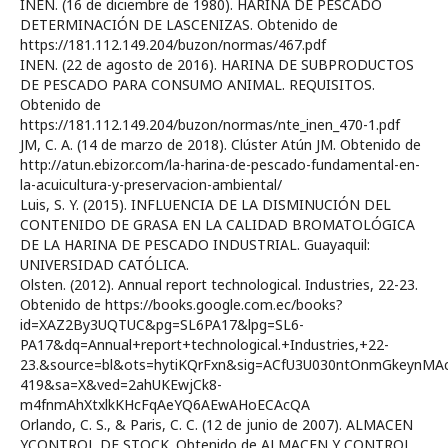
INEN. (16 de diciembre de 1980). HARINA DE PESCADO
DETERMINACIÓN DE LASCENIZAS. Obtenido de
https://181.112.149.204/buzon/normas/467.pdf
INEN. (22 de agosto de 2016). HARINA DE SUBPRODUCTOS
DE PESCADO PARA CONSUMO ANIMAL. REQUISITOS.
Obtenido de
https://181.112.149.204/buzon/normas/nte_inen_470-1.pdf
JM, C. A. (14 de marzo de 2018). Clúster Atún JM. Obtenido de
http://atun.ebizor.com/la-harina-de-pescado-fundamental-en-
la-acuicultura-y-preservacion-ambiental/
Luis, S. Y. (2015). INFLUENCIA DE LA DISMINUCIÓN DEL
CONTENIDO DE GRASA EN LA CALIDAD BROMATOLÓGICA
DE LA HARINA DE PESCADO INDUSTRIAL. Guayaquil:
UNIVERSIDAD CATÓLICA.
Olsten. (2012). Annual report technological. Industries, 22-23.
Obtenido de https://books.google.com.ec/books?
id=XAZ2By3UQTUC&pg=SL6PA17&lpg=SL6-
PA17&dq=Annual+report+technological.+Industries,+22-
23.&source=bl&ots=hytiKQrFxn&sig=ACfU3U030ntOnmGkeynMA
419&sa=X&ved=2ahUKEwjCk8-
m4fnmAhXtxlkKHcFqAeYQ6AEwAHoECAcQA
Orlando, C. S., & Paris, C. C. (12 de junio de 2007). ALMACEN
YCONTROL DE STOCK. Obtenido de ALMACEN Y CONTROL