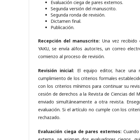
Evaluación ciega de pares externos.
Segunda versión del manuscrito.
Segunda ronda de revisión.
Dictamen final.
Publicación.
Recepción del manuscrito:
Una vez recibido e
YAKU, se envía al/los autor/es, un correo elect
comienzo al proceso de revisión.
Revisión inicial:
El equipo editor, hace una re
cumplimiento de los criterios formales establecid
con los criterios mínimos para continuar su revisi
cesión de derechos a la Revista de Ciencias del M
enviado simultáneamente a otra revista. Ensegu
evaluación. Si el artículo no cumple con los crite
rechazado.
Evaluación ciega de pares externos:
Cuando e
externa, se asignan dos evaluadores ciegos, qu