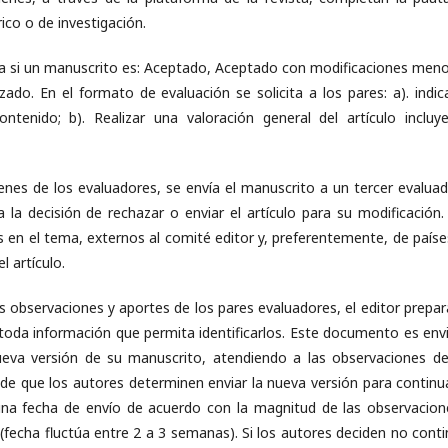
ico o de investigación.
ca si un manuscrito es: Aceptado, Aceptado con modificaciones meno
o. En el formato de evaluación se solicita a los pares: a). indica
tenido; b). Realizar una valoración general del artículo incluy
menes de los evaluadores, se envía el manuscrito a un tercer evaluad
la decisión de rechazar o enviar el artículo para su modificación.
en el tema, externos al comité editor y, preferentemente, de paíse
el artículo.
as observaciones y aportes de los pares evaluadores, el editor prepa
toda información que permita identificarlos. Este documento es env
nueva versión de su manuscrito, atendiendo a las observaciones de
de que los autores determinen enviar la nueva versión para continua
 una fecha de envío de acuerdo con la magnitud de las observacion
 (fecha fluctúa entre 2 a 3 semanas). Si los autores deciden no conti