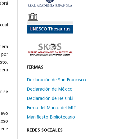
abrá
cual
mera
 por
esto,
FIRMAS
dera
Declaración de San Francisco
Declaración de México
r se
Declaración de Helsinki
Firma del Marco del MIT
uevo
Manifiesto Bibliotecario
ceso
iene
REDES SOCIALES