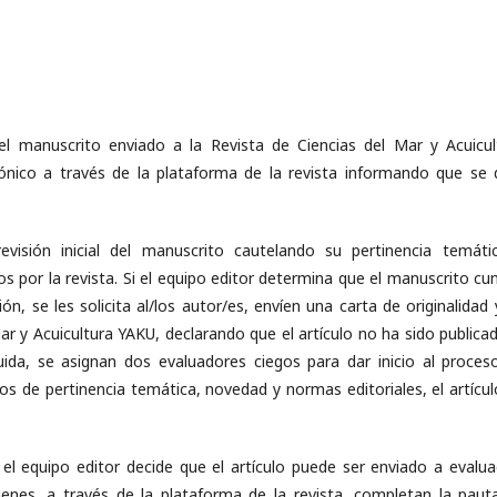
l manuscrito enviado a la Revista de Ciencias del Mar y Acuicul
rónico a través de la plataforma de la revista informando que se 
visión inicial del manuscrito cautelando su pertinencia temáti
os por la revista. Si el equipo editor determina que el manuscrito cu
ón, se les solicita al/los autor/es, envíen una carta de originalidad
ar y Acuicultura YAKU, declarando que el artículo no ha sido publicad
ida, se asignan dos evaluadores ciegos para dar inicio al proces
rios de pertinencia temática, novedad y normas editoriales, el artícu
l equipo editor decide que el artículo puede ser enviado a evalua
ienes, a través de la plataforma de la revista, completan la paut