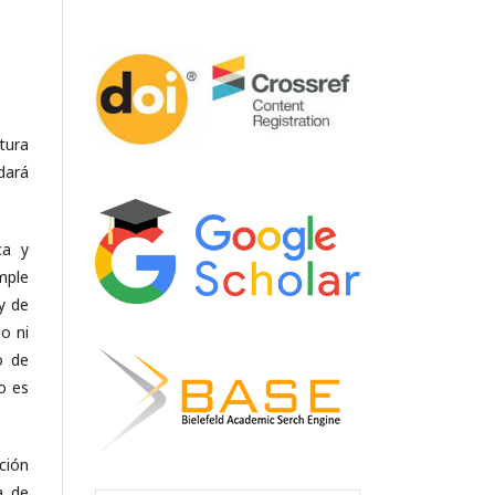
tura
dará
ca y
mple
 y de
o ni
o de
lo es
ción
a de