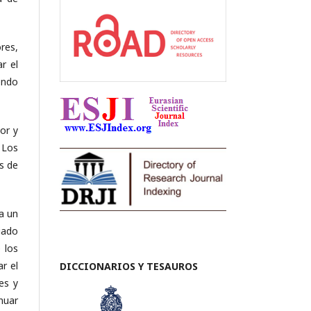
res,
r el
endo
or y
 Los
s de
ra un
iado
 los
r el
DICCIONARIOS Y TESAUROS
es y
nuar