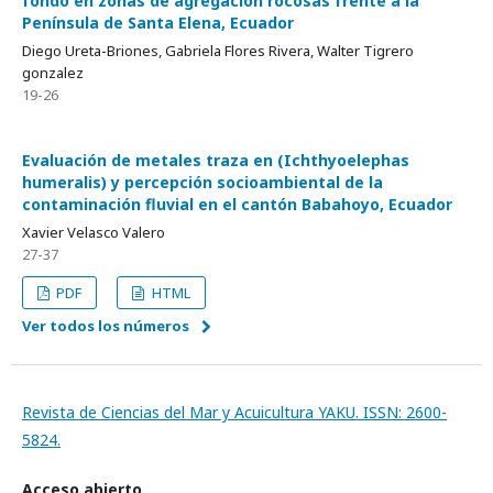
fondo en zonas de agregación rocosas frente a la
Península de Santa Elena, Ecuador
Diego Ureta-Briones, Gabriela Flores Rivera, Walter Tigrero
gonzalez
19-26
Evaluación de metales traza en (Ichthyoelephas
humeralis) y percepción socioambiental de la
contaminación fluvial en el cantón Babahoyo, Ecuador
Xavier Velasco Valero
27-37
PDF
HTML
Ver todos los números
Revista de Ciencias del Mar y Acuicultura YAKU. ISSN: 2600-
5824.
Acceso abierto