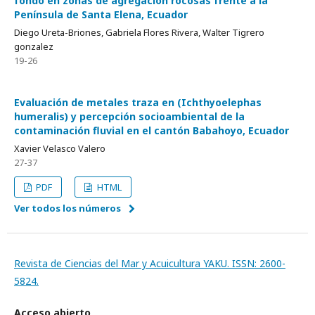
fondo en zonas de agregación rocosas frente a la
Península de Santa Elena, Ecuador
Diego Ureta-Briones, Gabriela Flores Rivera, Walter Tigrero
gonzalez
19-26
Evaluación de metales traza en (Ichthyoelephas
humeralis) y percepción socioambiental de la
contaminación fluvial en el cantón Babahoyo, Ecuador
Xavier Velasco Valero
27-37
PDF
HTML
Ver todos los números
Revista de Ciencias del Mar y Acuicultura YAKU. ISSN: 2600-
5824.
Acceso abierto