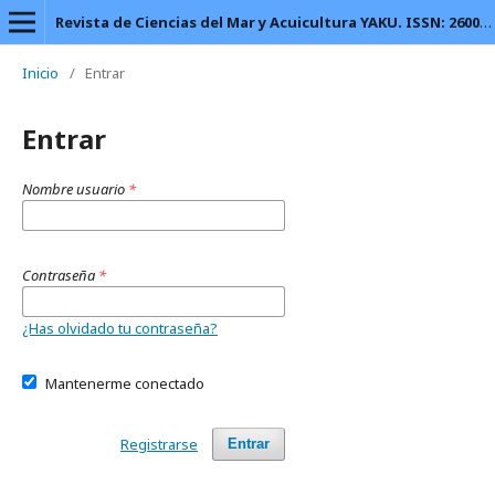
Revista de Ciencias del Mar y Acuicultura YAKU. ISSN: 2600-5824.
Inicio
/
Entrar
Entrar
Nombre usuario
*
Contraseña
*
¿Has olvidado tu contraseña?
Mantenerme conectado
Registrarse
Entrar