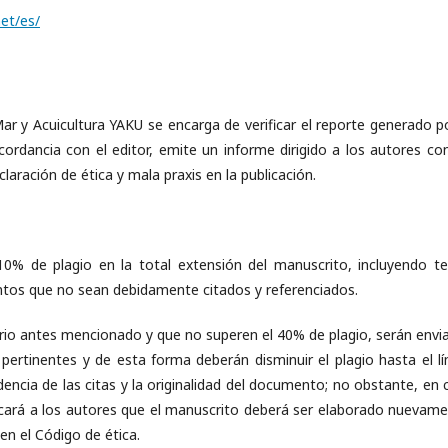
net/es/
Mar y Acuicultura YAKU se encarga de verificar el reporte generado po
rdancia con el editor, emite un informe dirigido a los autores con
laración de ética y mala praxis en la publicación.
10% de plagio en la total extensión del manuscrito, incluyendo te
ntos que no sean debidamente citados y referenciados.
rio antes mencionado y que no superen el 40% de plagio, serán envi
 pertinentes y de esta forma deberán disminuir el plagio hasta el lí
encia de las citas y la originalidad del documento; no obstante, en 
icará a los autores que el manuscrito deberá ser elaborado nuevame
en el Código de ética.