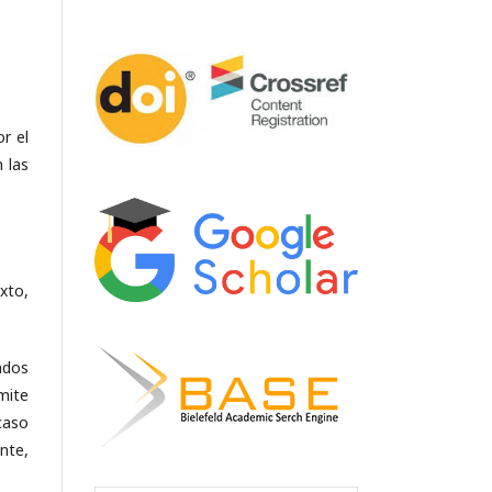
r el
 las
xto,
ados
mite
caso
nte,