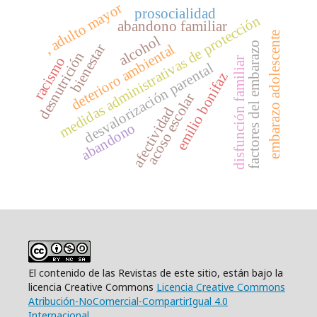
, adulto mayor
prosocialidad
medidas administrativas de protección
abandono familiar
embarazo adolescente
alcohol
factores del embarazo
bienestar
deterioro ambiental
desnutrición
racismo
disfunción familiar
desvalorización parental
emilio bonifaz
acoso escolar
afectividad
abandono
El contenido de las Revistas de este sitio, están bajo la
licencia Creative Commons
Licencia Creative Commons
Atribución-NoComercial-CompartirIgual 4.0
Internacional