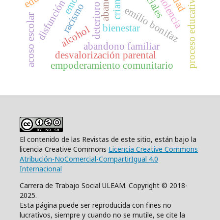
disfunción familiar
abandono
proceso educativo
racismo
emilio bonifaz
acoso escolar
bienestar
alcohol
abandono familiar
desvalorización parental
empoderamiento comunitario
El contenido de las Revistas de este sitio, están bajo la
licencia Creative Commons
Licencia Creative Commons
Atribución-NoComercial-CompartirIgual 4.0
Internacional
Carrera de Trabajo Social ULEAM. Copyright © 2018-
2025.
Esta página puede ser reproducida con fines no
lucrativos, siempre y cuando no se mutile, se cite la