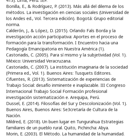
413). Lima, Perú: IEP.
Bonilla, E., & Rodríguez, P. (2013). Más allá del dilema de los
métodos. La investigación en ciencias sociales (Universidad de
los Andes ed., Vol. Tercera edición). Bogotá: Grupo editorial
norma.
Calderón, J., & López, D. (2015). Orlando Fals Borda y la
investigación acción participativa: Aportes en el proceso de
formación para la transformación. I Encuentro hacia una
Pedagogía Emancipatoria en Nuestra América (1).
Castoriadis, C. (2005). Para sí mismo y la subjetividad (Vol. 1).
México: Universidad Veracruzana.
Castoriadis, C. (2007). La institución imaginaria de la sociedad
(Primera ed., Vol. 1). Buenos Aires: Tusquets Editores.
Cifuentes, R. (2013). Sistematización de experiencias de
Trabajo Social: desafío inminente e inaplazable. III Congreso
Internacional Trabajo Social Formación profesional
investigación sistematización e. Arequipa, Perú.
Dussel, E. (2014). Filosofías del Sur y Descolonización (Vol. 1).
Buenos Aires, Buenos Aires: Se3cretaría de Cultura de la
Nación.
Mildred, E. (2018). Un buen lugar en Tungurahua Estrategias
familiares de un pueblo rural. Quito, Pichincha: Abya.
Morin, E. (2003). El Método. La humanidad de la humanidad.