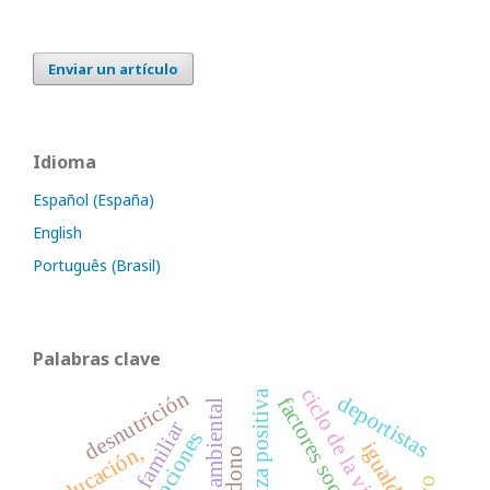
Enviar un artículo
Idioma
Español (España)
English
Português (Brasil)
Palabras clave
ciclo de la violencia
desnutrición
crianza positiva
deportistas
factores sociales
deterioro ambiental
emociones
igualdad
educación,