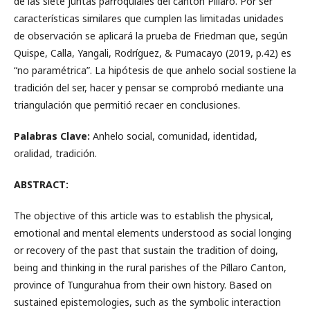
de las siete juntas parroquiales del cantón Píllaro. Por ser
características similares que cumplen las limitadas unidades
de observación se aplicará la prueba de Friedman que, según
Quispe, Calla, Yangali, Rodríguez, & Pumacayo (2019, p.42) es
“no paramétrica”. La hipótesis de que anhelo social sostiene la
tradición del ser, hacer y pensar se comprobó mediante una
triangulación que permitió recaer en conclusiones.
Palabras Clave:
Anhelo social, comunidad, identidad,
oralidad, tradición.
ABSTRACT:
The objective of this article was to establish the physical,
emotional and mental elements understood as social longing
or recovery of the past that sustain the tradition of doing,
being and thinking in the rural parishes of the Píllaro Canton,
province of Tungurahua from their own history. Based on
sustained epistemologies, such as the symbolic interaction