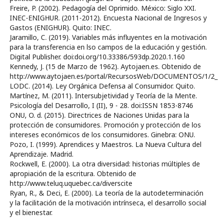
Freire, P. (2002). Pedagogía del Oprimido. México: Siglo XXI.
INEC-ENIGHUR. (2011-2012). Encuesta Nacional de Ingresos y
Gastos (ENIGHUR). Quito: INEC.
Jaramillo, C. (2019). Variables más influyentes en la motivación
para la transferencia en lso campos de la educación y gestión.
Digital Publisher. doi:doi.org/10.33386/593dp.2020.1.160
Kennedy, J. (15 de Marzo de 1962). Aytojaen.es. Obtenido de
http://www.aytojaen.es/portal/RecursosWeb/DOCUMENTOS/1/2_
LODC. (2014). Ley Orgánica Defensa al Consumidor. Quito.
Martínez, M. (2011). Intersubjetividad y Teoría de la Mente.
Psicología del Desarrollo, I (II), 9 - 28. doi:ISSN 1853-8746
ONU, O. d. (2015). Directrices de Naciones Unidas para la
protección de consumidores. Promoción y protección de los
intereses económicos de los consumidores. Ginebra: ONU.
Pozo, I. (1999). Aprendices y Maestros. La Nueva Cultura del
Aprendizaje. Madrid.
Rockwell, E. (2000). La otra diversidad: historias múltiples de
apropiación de la escritura. Obtenido de
http://www.teluq.uquebec.ca/diverscite
Ryan, R., & Deci, E. (2000). La teoría de la autodeterminación
y la facilitación de la motivación intrínseca, el desarrollo social
y el bienestar.