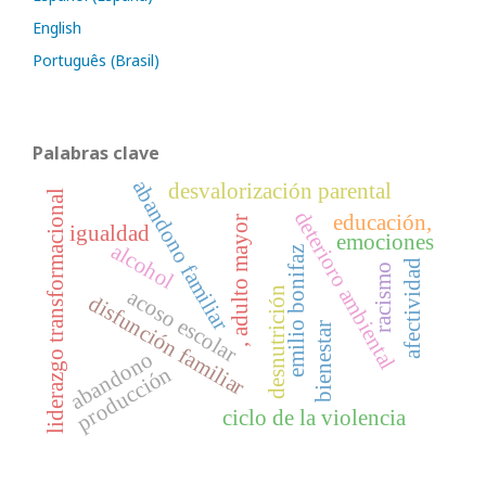
English
Português (Brasil)
Palabras clave
abandono familiar
desvalorización parental
liderazgo transformacional
deterioro ambiental
educación,
, adulto mayor
igualdad
emociones
alcohol
emilio bonifaz
afectividad
racismo
desnutrición
acoso escolar
disfunción familiar
bienestar
abandono
producción
ciclo de la violencia