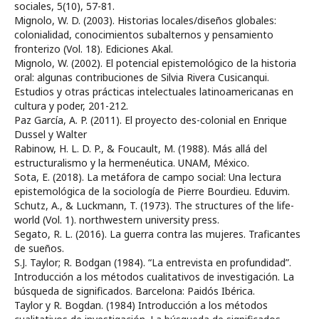
sociales, 5(10), 57-81.
Mignolo, W. D. (2003). Historias locales/diseños globales:
colonialidad, conocimientos subalternos y pensamiento
fronterizo (Vol. 18). Ediciones Akal.
Mignolo, W. (2002). El potencial epistemológico de la historia
oral: algunas contribuciones de Silvia Rivera Cusicanqui.
Estudios y otras prácticas intelectuales latinoamericanas en
cultura y poder, 201-212.
Paz García, A. P. (2011). El proyecto des-colonial en Enrique
Dussel y Walter
Rabinow, H. L. D. P., & Foucault, M. (1988). Más allá del
estructuralismo y la hermenéutica. UNAM, México.
Sota, E. (2018). La metáfora de campo social: Una lectura
epistemológica de la sociología de Pierre Bourdieu. Eduvim.
Schutz, A., & Luckmann, T. (1973). The structures of the life-
world (Vol. 1). northwestern university press.
Segato, R. L. (2016). La guerra contra las mujeres. Traficantes
de sueños.
S.J. Taylor; R. Bodgan (1984). “La entrevista en profundidad”.
Introducción a los métodos cualitativos de investigación. La
búsqueda de significados. Barcelona: Paidós Ibérica.
Taylor y R. Bogdan. (1984) Introducción a los métodos