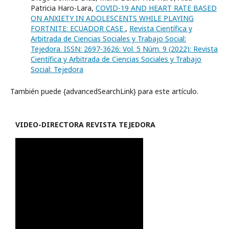
Patricia Haro-Lara,
COVID-19 AND HEART RATE BASED
ON ANXIETY IN ADOLESCENTS WHILE PLAYING
FORTNITE: ECUADOR CASE
,
Revista Científica y
Arbitrada de Ciencias Sociales y Trabajo Social:
Tejedora. ISSN: 2697-3626: Vol. 5 Núm. 9 (2022): Revista
Científica y Arbitrada de Ciencias Sociales y Trabajo
Social: Tejedora
También puede {advancedSearchLink} para este artículo.
VIDEO-
DIRECTORA REVISTA TEJEDORA