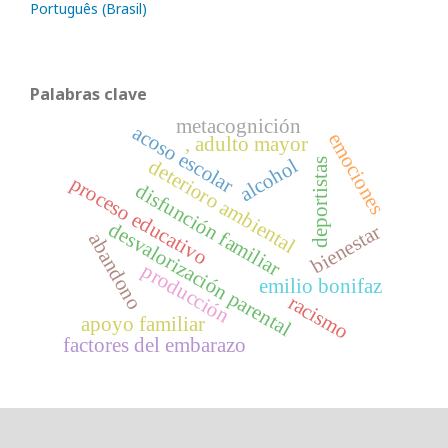
Português (Brasil)
Palabras clave
metacognición
acoso escolar
emociones
, adulto mayor
alcohol
deterioro ambiental
deportistas
proceso educativo
disfunción familiar
desvalorización parental
bienestar
abandono
producción
emilio bonifaz
racismo
apoyo familiar
factores del embarazo